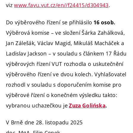
viz
www.favu.vut.cz/en//f24415/d304943
.
Do výběrového řízení se přihlásilo
16 osob.
Výběrová komise – ve složení Šárka Zahálková,
Jan Zálešák, Václav Magid, Mikuláš Macháček a
Ladislav Jackson – v souladu s článkem 17 Řádu
výběrových řízení VUT rozhodla o uskutečnění
výběrového řízení ve dvou kolech.
Vyhlašovatel
rozhodl v souladu s doporučením komise pro
výběrové řízení o konečném výsledku takto:
vybranou uchazečkou je
Zuza Golińska
.
V Brně dne 28. listopadu 2025
doc. MgA. Filip Cenek