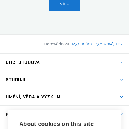
VÍCE
Odpovědnost:
Mgr. Klára Ergensová, DiS.
CHCI STUDOVAT
Pojďte na FaVU
STUDUJI
Nabídka ateliérů
Aktuality a výzvy
Přijímačky
UMĚNÍ, VĚDA A VÝZKUM
Studijní oddělení
Dny otevřených dveří
Centrum výzkumu
Časový plán studia
PRO VEŘEJNOST
Přípravné kurzy
Umělecká činnost
Studijní předpisy a formuláře
About cookies on this site
Studium bez bariér
Letní školy a semestrální kurzy