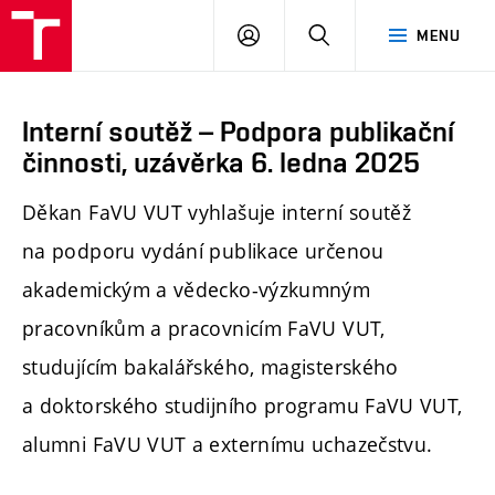
PŘIHLÁSIT
HLEDAT
MENU
SE
Interní soutěž – Podpora publikační
činnosti, uzávěrka 6. ledna 2025
Děkan FaVU VUT vyhlašuje interní soutěž
na podporu vydání publikace určenou
akademickým a vědecko-výzkumným
pracovníkům a pracovnicím FaVU VUT,
studujícím bakalářského, magisterského
a doktorského studijního programu FaVU VUT,
alumni FaVU VUT a externímu uchazečstvu.