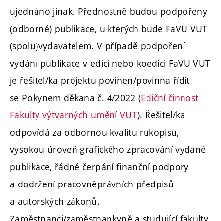
ujednáno jinak. Přednostně budou podpořeny
(odborné) publikace, u kterých bude FaVU VUT
(spolu)vydavatelem. V případě podpoření
vydání publikace v edici nebo koedici FaVU VUT
je řešitel/ka projektu povinen/povinna řídit
se Pokynem děkana č. 4/2022 (
Ediční činnost
Fakulty výtvarných umění VUT
). Řešitel/ka
odpovídá za odbornou kvalitu rukopisu,
vysokou úroveň grafického zpracování vydané
publikace, řádné čerpání finanční podpory
a dodržení pracovněprávních předpisů
a autorských zákonů.
Zaměstnanci/zaměstnankyně a studující fakulty