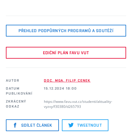
PŘEHLED PODPŮRNÝCH PROGRAMŮ A SOUTĚŽÍ
EDIČNÍ PLÁN FAVU VUT
AUTOR
DOC. MGA. FILIP CENEK
DATUM
15.12.2024 18:00
PUBLIKOVÁNÍ
https://www.favu.vut.cz/studenti/aktuality-
ZKRÁCENÝ
vyzvy/f30380/d265793
ODKAZ
SDÍLET ČLÁNEK
TWEETNOUT