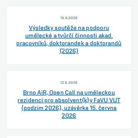
15.6.2026
Výsledky soutěže na podporu
umělecké a tvůrčí činnosti akad.
pracovníků, doktorandek a doktorandů
(2026)
12.6.2026
Brno AiR, Open Call na uměleckou
rezidenci pro absolvent(k)y FaVU VUT
(podzim 2026), uzávěrka 15. června
2026