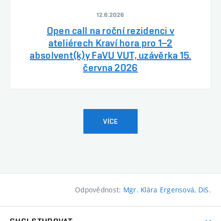
12.6.2026
Open call na roční rezidenci v
ateliérech Kraví hora pro 1–2
absolvent(k)y FaVU VUT, uzávěrka 15.
června 2026
VÍCE
Odpovědnost:
Mgr. Klára Ergensová, DiS.