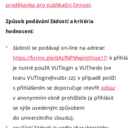
proděkanka pro publikační činnost
.
Způsob podávání žádostí a kritéria
hodnocení:
žádosti se podávají on-line na adrese:
https://forms.gle/dAzfNPMwjntXhqe17
;
k přihl
je nutné použít VUTlogin a VUTheslo (ve
tvaru VUTlogin@vutbr.cz);
v případě potíží
s přihlášením se doporučuje otevřít
odkaz
v anonymním okně prohlížeče (a přihlásit
se výše uvedeným způsobem
do univerzitního cloudu);
součástí žádosti je vedle charakteristiky