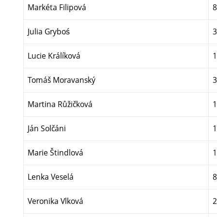
Markéta Filipová
8
Julia Gryboś
3
Lucie Králíková
1
Tomáš Moravanský
3
Martina Růžičková
1
Ján Solčáni
1
Marie Štindlová
1
Lenka Veselá
8
Veronika Vlková
2