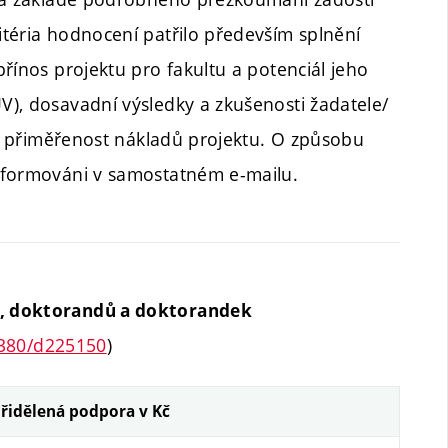
téria hodnocení patřilo především splnění
řínos projektu pro fakultu a potenciál jeho
), dosavadní výsledky a zkušenosti žadatele/
 a přiměřenost nákladů projektu. O způsobu
nformováni v samostatném e-mailu.
ů, doktorandů a doktorandek
0380/d225150
)
řidělená podpora v Kč