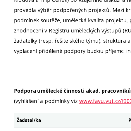
provedla výběr podpořených projektů. Mezi kri
podmínek soutěže, umělecká kvalita projektu, p
zhodnocení v Registru uměleckých výstupů (RUV
žadatelky (resp. řešitelského týmu), struktura
vyplacení přidělené podpory budou příjemci i
Podpora umělecké činnosti akad. pracovník
(vyhlášení a podmínky viz
www.favu.vut.cz/f3
Žadatel/ka
P