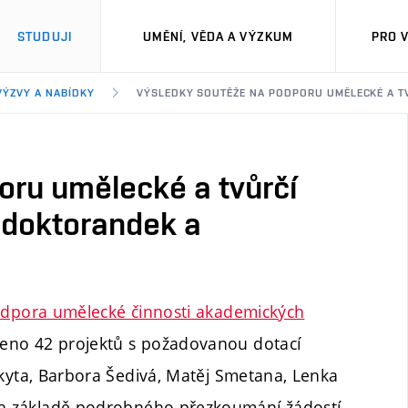
STUDUJI
UMĚNÍ, VĚDA A VÝZKUM
PRO 
VÝZVY A NABÍDKY
VÝSLEDKY SOUTĚŽE NA PODPORU UMĚLECKÉ A TV
oru umělecké a tvůrčí
, doktorandek a
dpora umělecké činnosti akademických
šeno 42 projektů s požadovanou dotací
kyta
, Barbora Šedivá, Matěj Smetana, Lenka
 na základě podrobného přezkoumání žádostí