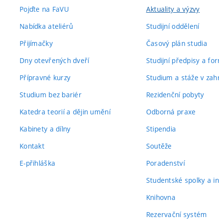
Pojďte na FaVU
Aktuality a výzvy
Nabídka ateliérů
Studijní oddělení
Přijímačky
Časový plán studia
Dny otevřených dveří
Studijní předpisy a fo
Přípravné kurzy
Studium a stáže v zahr
Studium bez bariér
Rezidenční pobyty
Katedra teorií a dějin umění
Odborná praxe
Kabinety a dílny
Stipendia
Kontakt
Soutěže
E-přihláška
Poradenství
Studentské spolky a ini
Knihovna
Rezervační systém