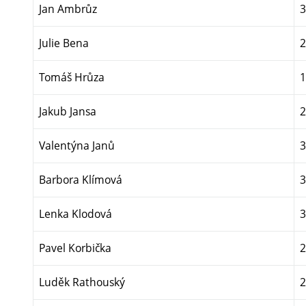
Jan Ambrůz
3
Julie Bena
2
Tomáš Hrůza
1
Jakub Jansa
2
Valentýna Janů
3
Barbora Klímová
3
Lenka Klodová
3
Pavel Korbička
2
Luděk Rathouský
2