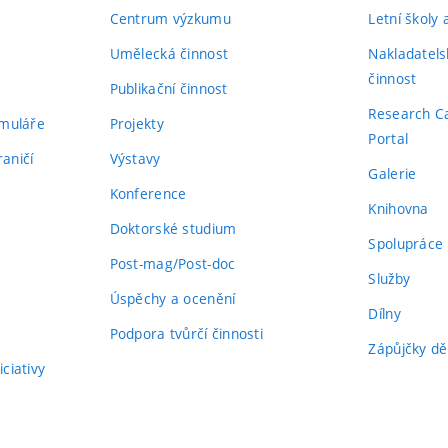
Centrum výzkumu
Letní školy
Umělecká činnost
Nakladatels
činnost
Publikační činnost
Research C
rmuláře
Projekty
Portal
aničí
Výstavy
Galerie
Konference
Knihovna
Doktorské studium
Spolupráce
Post-mag/Post-doc
Služby
Úspěchy a ocenění
Dílny
Podpora tvůrčí činnosti
Zápůjčky dě
ciativy