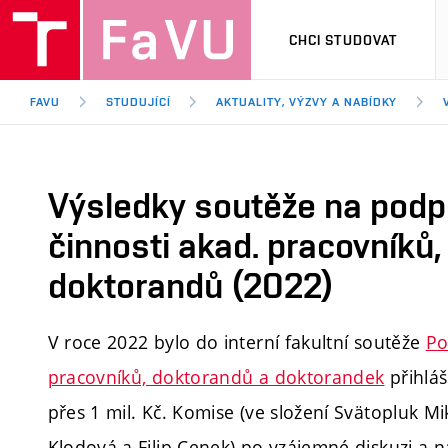
CHCI STUDOVAT
FAVU
STUDUJÍCÍ
AKTUALITY, VÝZVY A NABÍDKY
Výsledky soutěže na podp
činnosti akad. pracovníků
doktorandů (2022)
V roce 2022 bylo do interní fakultní soutěže
Po
pracovníků, doktorandů a doktorandek
přihlá
přes 1 mil. Kč. Komise (ve složení
Svätopluk Mi
Klodová a Filip Cenek) po vzájemné diskuzi a