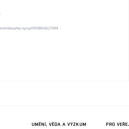
K
denti/aktuality-vyzvy/f30380/d227064
UMĚNÍ, VĚDA A VÝZKUM
PRO VEŘE