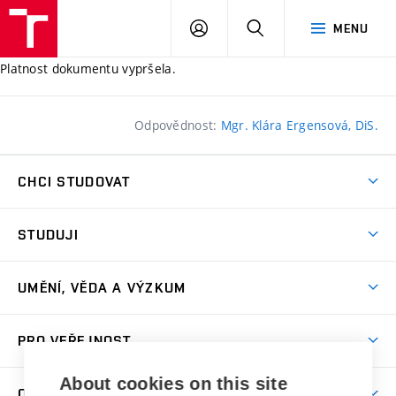
PŘIHLÁSIT
HLEDAT
MENU
SE
Platnost dokumentu vypršela.
Odpovědnost:
Mgr. Klára Ergensová, DiS.
CHCI STUDOVAT
Pojďte na FaVU
STUDUJI
Nabídka ateliérů
Aktuality a výzvy
Přijímačky
UMĚNÍ, VĚDA A VÝZKUM
Studijní oddělení
Dny otevřených dveří
Centrum výzkumu
Časový plán studia
PRO VEŘEJNOST
Přípravné kurzy
Umělecká činnost
Studijní předpisy a formuláře
Studium bez bariér
Letní školy a semestrální kurzy
About cookies on this site
Publikační činnost
O FAKULTĚ
Studium a stáže v zahraničí