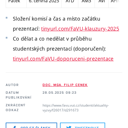
Pátek
6. června 2025
ATD
AM3
AVI
AHM
Složení komisí a čas a místo začátku
prezentací:
tinyurl.com/FaVU-klauzury-2025
Co dělat a co nedělat v průběhu
studentských prezentací (doporučení):
tinyurl.com/FaVU-doporuceni-prezentace
AUTOR
DOC. MGA. FILIP CENEK
DATUM
28.05.2025 09:23
PUBLIKOVÁNÍ
https://www.favu.vut.cz/studenti/aktuality-
ZKRÁCENÝ
vyzvy/f26017/d291673
ODKAZ