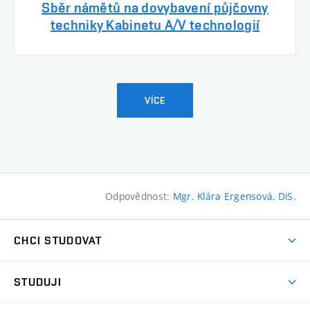
Sběr námětů na dovybavení půjčovny
techniky Kabinetu A/V technologií
VÍCE
Odpovědnost:
Mgr. Klára Ergensová, DiS.
CHCI STUDOVAT
Pojďte na FaVU
STUDUJI
Nabídka ateliérů