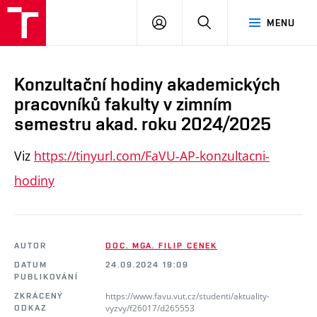
PŘIHLÁSIT
HLEDAT
MENU
SE
Konzultační hodiny akademických
pracovníků fakulty v zimním
semestru akad. roku 2024/2025
Viz
https://tinyurl.com/FaVU-AP-konzultacni-
hodiny
AUTOR
DOC. MGA. FILIP CENEK
DATUM
24.09.2024 19:09
PUBLIKOVÁNÍ
https://www.favu.vut.cz/studenti/aktuality-
ZKRÁCENÝ
vyzvy/f26017/d265553
ODKAZ