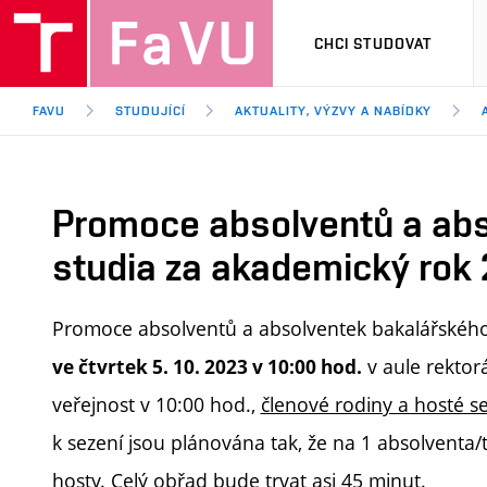
CHCI STUDOVAT
FAVU
STUDUJÍCÍ
AKTUALITY, VÝZVY A NABÍDKY
Promoce absolventů a ab
studia za akademický rok
Promoce absolventů a absolventek bakalářského
v aule rektor
ve čtvrtek 5. 10. 2023 v 10:00 hod.
veřejnost v 10:00 hod.,
členové rodiny a hosté s
k sezení jsou plánována tak, že na 1 absolventa/t
hosty. Celý obřad bude trvat asi 45 minut.