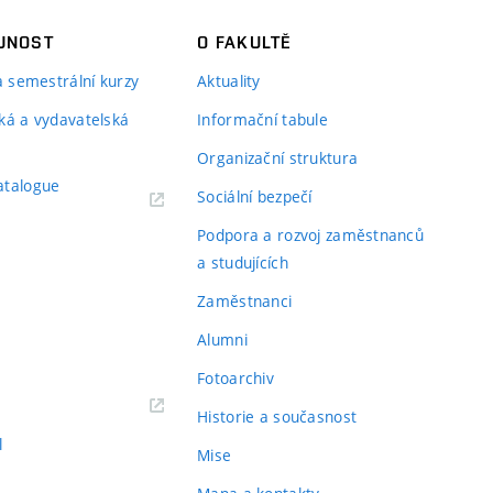
JNOST
O FAKULTĚ
 a semestrální kurzy
Aktuality
ká a vydavatelská
Informační tabule
Organizační struktura
atalogue
Sociální bezpečí
Podpora a rozvoj zaměstnanců
a studujících
Zaměstnanci
Alumni
Fotoarchiv
Historie a současnost
l
Mise