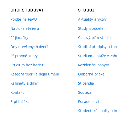
CHCI STUDOVAT
STUDUJI
Pojďte na FaVU
Aktuality a výzvy
Nabídka ateliérů
Studijní oddělení
Přijímačky
Časový plán studia
Dny otevřených dveří
Studijní předpisy a fo
Přípravné kurzy
Studium a stáže v zahr
Studium bez bariér
Rezidenční pobyty
Katedra teorií a dějin umění
Odborná praxe
Kabinety a dílny
Stipendia
Kontakt
Soutěže
E-přihláška
Poradenství
Studentské spolky a ini