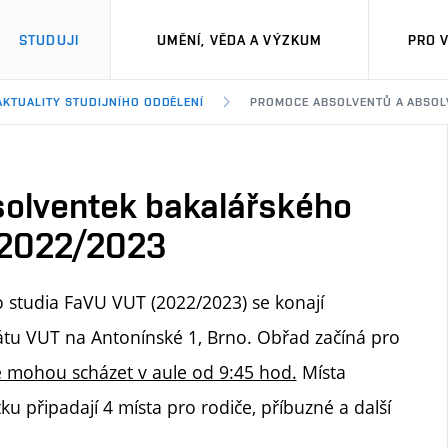
STUDUJI
UMĚNÍ, VĚDA A VÝZKUM
PRO 
AKTUALITY STUDIJNÍHO ODDĚLENÍ
PROMOCE ABSOLVENTŮ A ABSOL
solventek bakalářského
 2022/2023
 studia FaVU VUT (2022/2023) se konají
átu VUT na Antonínské 1, Brno. Obřad začíná pro
e mohou scházet v aule od 9:45 hod.
Místa
ku připadají 4 místa pro rodiče, příbuzné a další