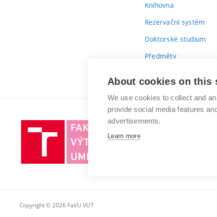
Knihovna
Rezervační systém
Doktorské studium
Předměty
Průvodce prvákem
About cookies on this 
We use cookies to collect and an
provide social media features a
advertisements.
Vysoké
Learn more
učení
technické
v
Brně
Copyright © 2026 FaVU VUT