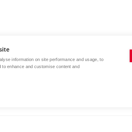
site
alyse information on site performance and usage, to
nd to enhance and customise content and
VYSOKÉ UČENÍ TECHNICKÉ V BRNĚ
FAKULTA VÝTVARNÝCH UMĚNÍ
Údolní 244/53
www.favu.vut.cz
602 00 Brno
studijni@favu.vut.cz