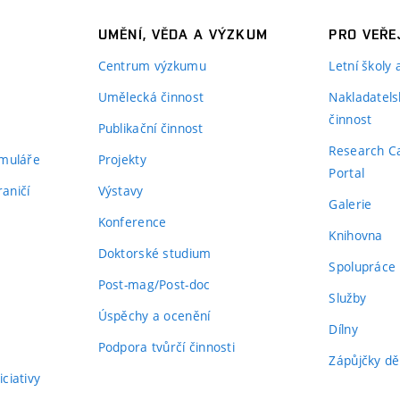
UMĚNÍ, VĚDA A VÝZKUM
PRO VEŘE
Centrum výzkumu
Letní školy
Umělecká činnost
Nakladatels
činnost
Publikační činnost
Research C
rmuláře
Projekty
Portal
aničí
Výstavy
Galerie
Konference
Knihovna
Doktorské studium
Spolupráce
Post-mag/Post-doc
Služby
Úspěchy a ocenění
Dílny
Podpora tvůrčí činnosti
Zápůjčky dě
ciativy