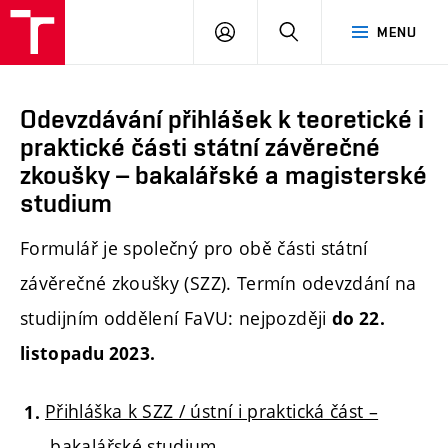
PŘIHLÁSIT
HLEDAT
MENU
SE
Odevzdávání přihlášek k teoretické i
praktické části státní závěrečné
zkoušky – bakalářské a magisterské
studium
Formulář je společný pro obě části státní
závěrečné zkoušky (SZZ). Termín odevzdání na
studijním oddělení FaVU: nejpozději
do 22.
listopadu 2023.
Přihláška k SZZ / ústní i praktická část –
bakalářské studium