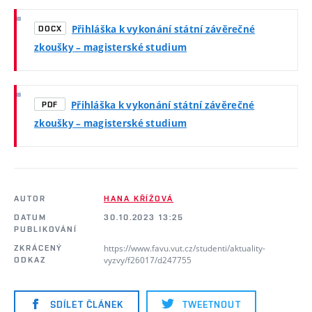
Přihláška k vykonání státní závěrečné
DOCX
zkoušky – magisterské studium
Přihláška k vykonání státní závěrečné
PDF
zkoušky – magisterské studium
AUTOR
HANA KŘÍŽOVÁ
DATUM
30.10.2023 13:25
PUBLIKOVÁNÍ
https://www.favu.vut.cz/studenti/aktuality-
ZKRÁCENÝ
vyzvy/f26017/d247755
ODKAZ
SDÍLET ČLÁNEK
TWEETNOUT