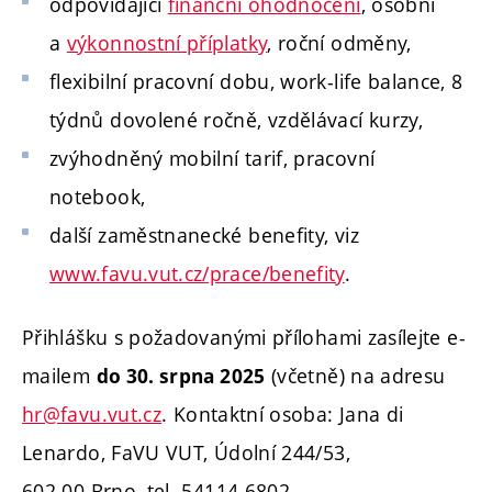
odpovídající
finanční ohodnocení
, osobní
a
výkonnostní příplatky
, roční odměny,
flexibilní pracovní dobu, work-life balance, 8
týdnů dovolené ročně, vzdělávací kurzy,
zvýhodněný mobilní tarif, pracovní
notebook,
další zaměstnanecké benefity, viz
www.favu.vut.cz/prace/benefity
.
Přihlášku s požadovanými přílohami zasílejte e-
mailem
(včetně) na adresu
do 30. srpna 2025
hr@favu.vut.cz
.
Kontaktní osoba: Jana di
Lenardo, FaVU VUT, Údolní 244/53,
602 00 Brno, tel. 54114 6802.