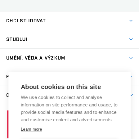
CHCI STUDOVAT
Pojďte na FaVU
STUDUJI
Nabídka ateliérů
Aktuality a výzvy
Přijímačky
UMĚNÍ, VĚDA A VÝZKUM
Studijní oddělení
Dny otevřených dveří
Centrum výzkumu
Časový plán studia
PRO VEŘEJNOST
Přípravné kurzy
Umělecká činnost
Studijní předpisy a formuláře
About cookies on this site
Studium bez bariér
Letní školy a semestrální kurzy
Publikační činnost
O FAKULTĚ
Studium a stáže v zahraničí
We use cookies to collect and analyse
Katedra teorií a dějin umění
Nakladatelská a vydavatelská činnost
Projekty
information on site performance and usage, to
Rezidenční pobyty
Aktuality
Kabinety a dílny
Research Catalogue
provide social media features and to enhance
Vysoké
Výstavy
Odborná praxe
Portal
Informační tabule
and customise content and advertisements.
Kontakt
učení
Konference
Stipendia
technické
Learn more
Galerie
Organizační struktura
E-přihláška
Doktorské studium
v