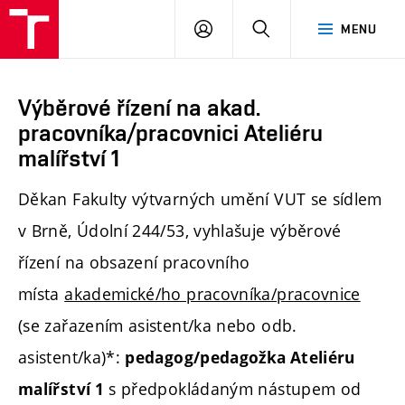
PŘIHLÁSIT
HLEDAT
MENU
SE
Výběrové řízení na akad.
pracovníka/pracovnici Ateliéru
malířství 1
Děkan Fakulty výtvarných umění VUT se sídlem
v Brně, Údolní 244/53, vyhlašuje výběrové
řízení na obsazení pracovního
místa
akademické/ho pracovníka/pracovnice
(se zařazením asistent/ka nebo odb.
asistent/ka)*:
pedagog/pedagožka Ateliéru
s předpokládaným nástupem od
malířství 1