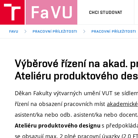
CHCI STUDOVAT
FAVU
PRACOVNÍ PŘÍLEŽITOSTI
PRACOVNÍ PŘÍLEŽITOSTI
Výběrové řízení na akad. 
Ateliéru produktového de
Děkan Fakulty výtvarných umění VUT se sídlem
řízení na obsazení pracovních míst
akademické
asistent/ka nebo odb. asistent/ka nebo docen
s předpokláda
Ateliéru produktového designu
se obsazují max. 2 plné pracovní úvazky (2,0 FT