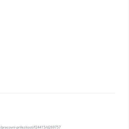
e/pracovni-prilezitosti/f24415/d269757