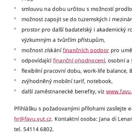
smlouvu na dobu určitou s možností prodlo
možnost zapojit se do tuzemských i meziná
prostor pro další badatelský i akademický 
výzkumným a tvůrčím přístupům,
možnost získání
finančních podpor
pro uměle
odpovídající
finanční ohodnocení
, osobní a
flexibilní pracovní dobu, work-life balance,
zvýhodněný mobilní tarif, notebook,
další zaměstnanecké benefity, viz
www.favu.
Přihlášku s požadovanými přílohami zasílejte 
hr@favu.vut.cz
.
Kontaktní osoba: Jana di Lena
tel. 54114 6802.