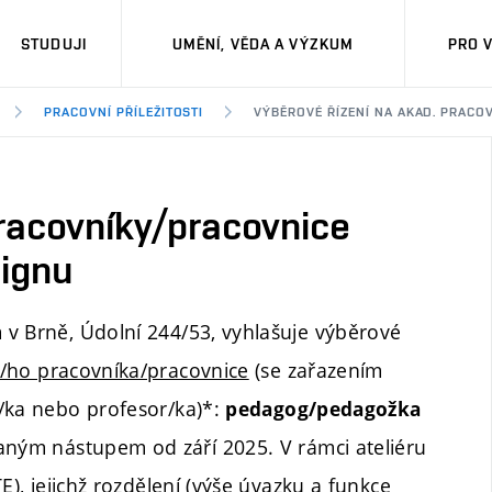
STUDUJI
UMĚNÍ, VĚDA A VÝZKUM
PRO 
PRACOVNÍ PŘÍLEŽITOSTI
VÝBĚROVÉ ŘÍZENÍ NA AKAD. PRAC
pracovníky/pracovnice
signu
 v Brně, Údolní 244/53, vyhlašuje výběrové
/ho pracovníka/pracovnice
(se zařazením
t/ka nebo profesor/ka)*:
pedagog/pedagožka
ným nástupem od září 2025. V rámci ateliéru
E), jejichž rozdělení (výše úvazku a funkce