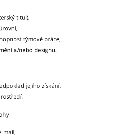
rský titul),
úrovni,
chopnost týmové práce,
umění a/nebo designu.
edpoklad jejího získání,
rostředí.
lohy
e-mail,