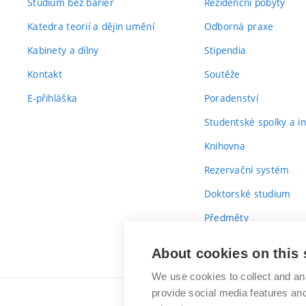
Studium bez bariér
Rezidenční pobyty
Katedra teorií a dějin umění
Odborná praxe
Kabinety a dílny
Stipendia
Kontakt
Soutěže
E-přihláška
Poradenství
Studentské spolky a ini
Knihovna
Rezervační systém
Doktorské studium
Předměty
Průvodce prvákem
About cookies on this 
We use cookies to collect and an
provide social media features a