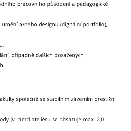
vadního pracovního působení a pedagogické
i umění a/nebo designu (digitální portfolio),
u,
ání, případně dalších dosažených
h.
fakulty společně se stabilním zázemím prestižní
dy (v rámci ateliéru se obsazuje max. 2,0