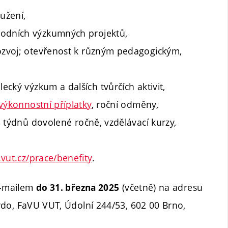
užení,
rodních výzkumných projektů,
rozvoj; otevřenost k různým pedagogickým,
cký výzkum a dalších tvůrčích aktivit,
výkonnostní příplatky
, roční odměny,
 8 týdnů dovolené ročně, vzdělávací kurzy,
vut.cz/prace/benefity
.
e-mailem
(včetně) na adresu
do 31. března 2025
rdo, FaVU VUT, Údolní 244/53, 602 00 Brno,