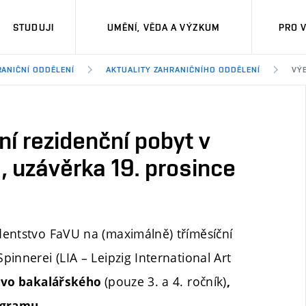
STUDUJI
UMĚNÍ, VĚDA A VÝZKUM
PRO 
ANIČNÍ ODDĚLENÍ
AKTUALITY ZAHRANIČNÍHO ODDĚLENÍ
VÝB
í rezidenční pobyt v
 uzávěrka 19. prosince
dentstvo FaVU na (maximálně) tříměsíční
innerei (LIA – Leipzig International Art
(pouze 3. a 4. ročník)
tvo bakalářského
,
ogramu.