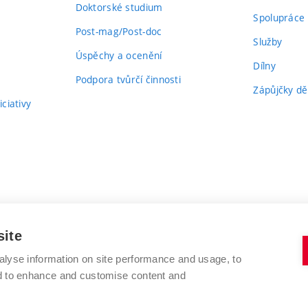
Doktorské studium
Spolupráce
Post-mag/Post-doc
Služby
Úspěchy a ocenění
Dílny
Podpora tvůrčí činnosti
Zápůjčky dě
ciativy
site
alyse information on site performance and usage, to
nd to enhance and customise content and
VYSOKÉ UČENÍ TECHNICKÉ V BRNĚ