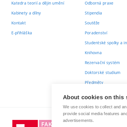
Katedra teorií a dějin umění
Odborná praxe
Kabinety a dílny
Stipendia
Kontakt
Soutěže
E-přihláška
Poradenství
Studentské spolky a ini
Knihovna
Rezervační systém
Doktorské studium
Předměty
Průvodce prvákem
About cookies on this 
We use cookies to collect and an
provide social media features a
advertisements.
Vysoké