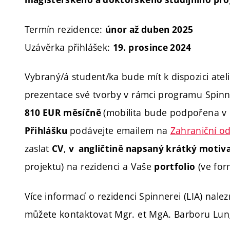
Termín rezidence:
únor až duben 2025
Uzávěrka přihlášek:
19. prosince 2024
Vybraný/á student/ka
bude mít k dispozici ate
prezentace své tvorby v rámci programu Spin
(mobilita bude podpořena v 
810 EUR
měsíčně
podávejte emailem na
Zahraniční o
Přihlášku
zaslat
,
CV
v angličtině napsaný krátký motiva
projektu) na rezidenci a Vaše
(ve for
portfolio
Více informací o rezidenci Spinnerei (LIA) nale
můžete kontaktovat Mgr. et MgA. Barboru Lu