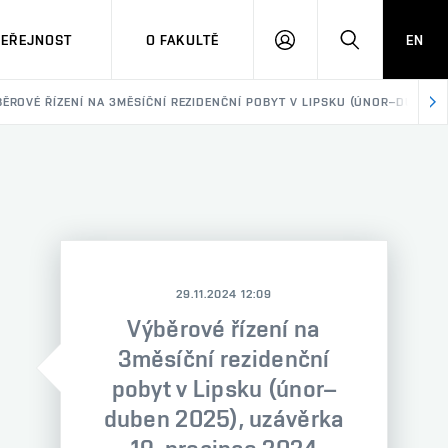
VEŘEJNOST
O FAKULTĚ
EN
PŘIHLÁSIT
HLEDAT
SE
ĚROVÉ ŘÍZENÍ NA 3MĚSÍČNÍ REZIDENČNÍ POBYT V LIPSKU (ÚNOR–DUBEN 2
29.11.2024 12:09
Výběrové řízení na
3měsíční rezidenční
pobyt v Lipsku (únor–
duben 2025), uzávěrka