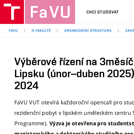
CHCI STUDOVAT
FAVU
O FAKULTĚ
ORGANIZAČNÍ STRUKTURA
ZAHR
Výběrové řízení na 3měsíčn
Lipsku (únor–duben 2025),
2024
FaVU VUT otevírá každoroční opencall pro stu
rezidenční pobyt v lipském uměleckém centru Sp
Programme).
Výzva je otevřena pro students
magisterského a doktorského studijního pr