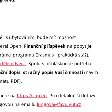
liér s ubytováním, bude mít možnost
nerei Open.
na pobyt
Finanční příspěvek
je
rámci programu Erasmus+ praktická stáž).
ddělení FaVU
. Spolu s přihláškou je potřeba
,
(návrh
ční dopis
stručný
popis Vaší činnosti
mátu PDF).
znete na
https://liap.eu
. Pro detailnější dotazy
ngovou na emailu
lungova@favu.vut.cz
.