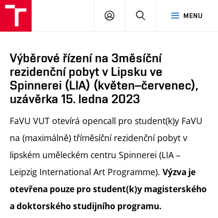
PŘIHLÁSIT
HLEDAT
MENU
SE
Výběrové řízení na 3měsíční
rezidenční pobyt v Lipsku ve
Spinnerei (LIA) (květen–červenec),
uzávěrka 15. ledna 2023
FaVU VUT otevírá opencall pro student(k)y FaVU
na (maximálně) tříměsíční rezidenční pobyt v
lipském uměleckém centru Spinnerei (LIA –
Leipzig International Art Programme).
Výzva je
otevřena pouze pro student(k)y magisterského
a doktorského studijního programu.