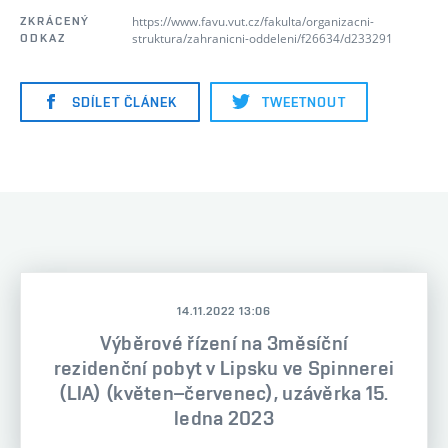
https://www.favu.vut.cz/fakulta/organizacni-
ZKRÁCENÝ
struktura/zahranicni-oddeleni/f26634/d233291
ODKAZ
SDÍLET ČLÁNEK
TWEETNOUT
14.11.2022 13:06
Výběrové řízení na 3měsíční
rezidenční pobyt v Lipsku ve Spinnerei
(LIA) (květen–červenec), uzávěrka 15.
ledna 2023