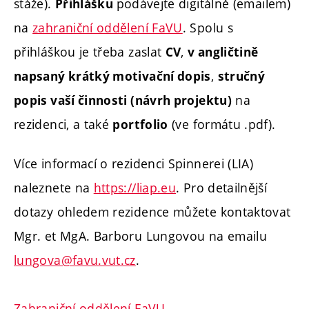
stáže).
podávejte digitálně (emailem)
Přihlášku
na
zahraniční oddělení FaVU
. Spolu s
přihláškou je třeba zaslat
,
CV
v angličtině
,
napsaný krátký motivační dopis
stručný
na
popis vaší činnosti (návrh projektu)
rezidenci, a také
(ve formátu .pdf).
portfolio
Více informací o rezidenci Spinnerei (LIA)
naleznete na
https://liap.eu
. Pro detailnější
dotazy ohledem rezidence můžete kontaktovat
Mgr. et MgA. Barboru Lungovou na emailu
lungova@favu.vut.cz
.
Zahraniční oddělení FaVU