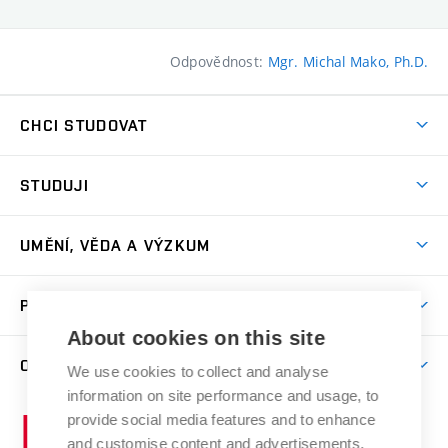
Odpovědnost:
Mgr. Michal Mako, Ph.D.
CHCI STUDOVAT
Pojďte na FaVU
STUDUJI
Nabídka ateliérů
Aktuality a výzvy
Přijímačky
UMĚNÍ, VĚDA A VÝZKUM
Studijní oddělení
Dny otevřených dveří
Centrum výzkumu
Časový plán studia
PRO VEŘEJNOST
Přípravné kurzy
Umělecká činnost
Studijní předpisy a formuláře
About cookies on this site
Studium bez bariér
Letní školy a semestrální kurzy
Publikační činnost
O FAKULTĚ
Studium a stáže v zahraničí
We use cookies to collect and analyse
Katedra teorií a dějin umění
Nakladatelská a vydavatelská činnost
Projekty
information on site performance and usage, to
Rezidenční pobyty
Aktuality
Kabinety a dílny
Research Catalogue
provide social media features and to enhance
Vysoké
Výstavy
Odborná praxe
Portal
Informační tabule
and customise content and advertisements.
Kontakt