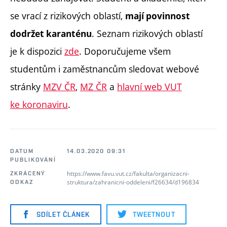
se vrací z rizikových oblastí,
mají povinnost
. Seznam rizikových oblastí
dodržet karanténu
je k dispozici
zde
. Doporučujeme všem
studentům i zaměstnancům sledovat webové
stránky
MZV ČR
,
MZ ČR
a
hlavní web VUT
ke koronaviru
.
DATUM
14.03.2020 09:31
PUBLIKOVÁNÍ
https://www.favu.vut.cz/fakulta/organizacni-
ZKRÁCENÝ
struktura/zahranicni-oddeleni/f26634/d196834
ODKAZ
SDÍLET ČLÁNEK
TWEETNOUT