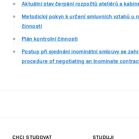
Aktuální stav čerpání rozpočtů ateliérů a kabin
Metodický pokyn k určení smluvních vztahů u ne
činností
Plán kontrolní činnosti
Postup při sjednání inominátní smlouvy se zah
procedure of negotiating an Inominate contract
CHCI STUDOVAT
STUDUJI