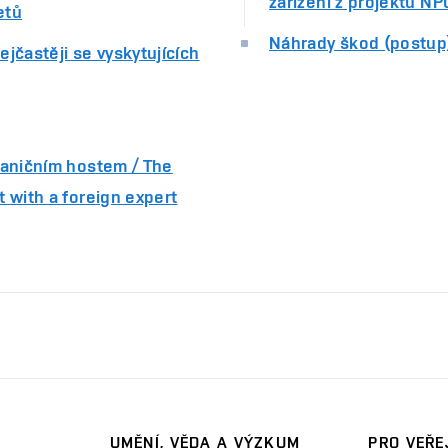
zařízení z projektu NP
etů
Náhrady škod (postup
jčastěji se vyskytujících
raničním hostem / The
 with a foreign expert
UMĚNÍ, VĚDA A VÝZKUM
PRO VEŘE