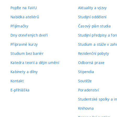
Pojďte na FaVU
Aktuality a výzvy
Nabídka ateliérů
Studijní oddělení
Přijímačky
Časový plán studia
Dny otevřených dveří
Studijní předpisy a fo
Přípravné kurzy
Studium a stáže v zahr
Studium bez bariér
Rezidenční pobyty
Katedra teorií a dějin umění
Odborná praxe
Kabinety a dílny
Stipendia
Kontakt
Soutěže
E-přihláška
Poradenství
Studentské spolky a ini
Knihovna