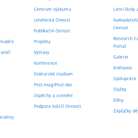
Centrum výzkumu
Letní školy
Umělecká činnost
Nakladatels
činnost
Publikační činnost
Research C
rmuláře
Projekty
Portal
aničí
Výstavy
Galerie
Konference
Knihovna
Doktorské studium
Spolupráce
Post-mag/Post-doc
Služby
Úspěchy a ocenění
Dílny
Podpora tvůrčí činnosti
Zápůjčky dě
ciativy