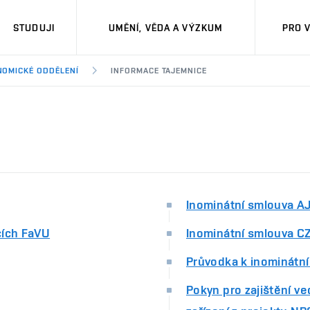
STUDUJI
UMĚNÍ, VĚDA A VÝZKUM
PRO 
NOMICKÉ ODDĚLENÍ
INFORMACE TAJEMNICE
Inominátní smlouva A
cích FaVU
Inominátní smlouva C
Průvodka k inominátn
Pokyn pro zajištění ve