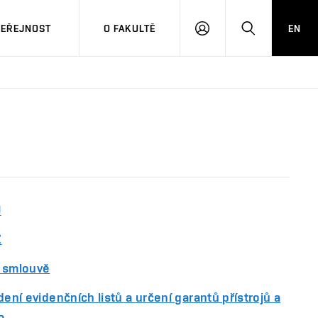
VEŘEJNOST
O FAKULTĚ
EN
PŘIHLÁSIT
HLEDAT
SE
J
Z
í smlouvě
dení evidenčních listů a určení garantů přístrojů a