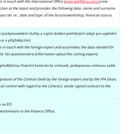
 in touch with the International Office (
external@favu.vut.cz
)
one
ction at the latest and provides the following data: name and surname
tact tel. nr., date and topic of the lecture/workshop, financial source,
s poskytovatelem služby a zajistí dodání potřebných údajů pro vyplnění
 o přijíždějící/m)
s in touch with the foreign expert and
assembles the data needed for
 the Tax questionnaire (information about the coming expert).
tí předběžnou finanční kontrolu ke smlouvě,
podepsanou smlouvu zašle
gnature of the Contract both by the foreign expert and by the FFA Dean,
ial control with regard to the Contract, sends signed contract to the
k na EO
estionnaire to the
Finance Office
.