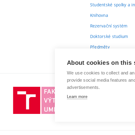
Studentské spolky a ini
Knihovna
Rezervační systém
Doktorské studium
Předměty
Průvodce prvákem
About cookies on this 
We use cookies to collect and an
provide social media features a
advertisements.
Vysoké
Learn more
učení
technické
v
Brně