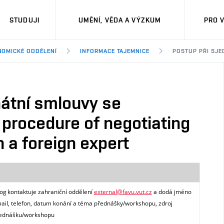
STUDUJI
UMĚNÍ, VĚDA A VÝZKUM
PRO 
NOMICKÉ ODDĚLENÍ
INFORMACE TAJEMNICE
POSTUP PŘI SJE
nátní smlouvy se
procedure of negotiating
 a foreign expert
og kontaktuje zahraniční oddělení
external@favu.vut.cz
a dodá jméno
mail, telefon, datum konání a téma přednášky/workshopu, zdroj
řednášku/workshopu