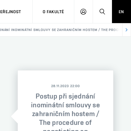
VEŘEJNOST
O FAKULTĚ
EN
PŘIHLÁSIT
HLEDAT
SE
DNÁNÍ INOMINÁTNÍ SMLOUVY SE ZAHRANIČNÍM HOSTEM / THE PROCEDURE 
28.11.2023 22:00
Postup při sjednání
inominátní smlouvy se
zahraničním hostem /
The procedure of