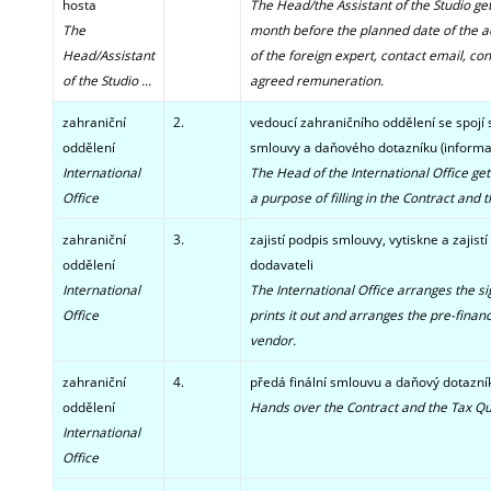
hosta
The Head/the Assistant of the Studio gets
The
month before the planned date of the a
Head/Assistant
of the foreign expert, contact email, con
of the Studio ...
agreed remuneration.
zahraniční
2.
vedoucí zahraničního oddělení se spojí 
oddělení
smlouvy a daňového dotazníku (informace
International
The Head of the International Office get
Office
a purpose of filling in the Contract and
zahraniční
3.
zajistí podpis smlouvy, vytiskne a zajis
oddělení
dodavateli
International
The International Office arranges the si
Office
prints it out and arranges the pre-financ
vendor.
zahraniční
4.
předá finální smlouvu a daňový dotazní
oddělení
Hands over the Contract and the Tax Qu
International
Office