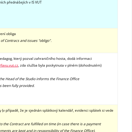
ních přednášejích v IS VUT
vení obliga
r of Contracs and issues "obligo".
dagog, který pozval zahraničního hosta, dodá informaci
favu.vut.cz
, zda služba byla poskytnuta v plném (dohodnutém)
the Head of the Studio informs the
Finance Office
 been fully provided.
 (v případě, že je sjednán splátkový kalendář, evidenci splátek si vede
the Contract are fulfilled on time (in case there is a payment
yments are kept and in responsibility of the
Finance Office
).