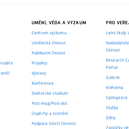
UMĚNÍ, VĚDA A VÝZKUM
PRO VEŘE
Centrum výzkumu
Letní školy
Umělecká činnost
Nakladatels
činnost
Publikační činnost
Research C
rmuláře
Projekty
Portal
aničí
Výstavy
Galerie
Konference
Knihovna
Doktorské studium
Spolupráce
Post-mag/Post-doc
Služby
Úspěchy a ocenění
Dílny
Podpora tvůrčí činnosti
Zápůjčky dě