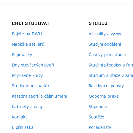
CHCI STUDOVAT
STUDUJI
Pojďte na FaVU
Aktuality a výzvy
Nabídka ateliérů
Studijní oddělení
Přijímačky
Časový plán studia
Dny otevřených dveří
Studijní předpisy a fo
Přípravné kurzy
Studium a stáže v zahr
Studium bez bariér
Rezidenční pobyty
Katedra teorií a dějin umění
Odborná praxe
Kabinety a dílny
Stipendia
Kontakt
Soutěže
E-přihláška
Poradenství