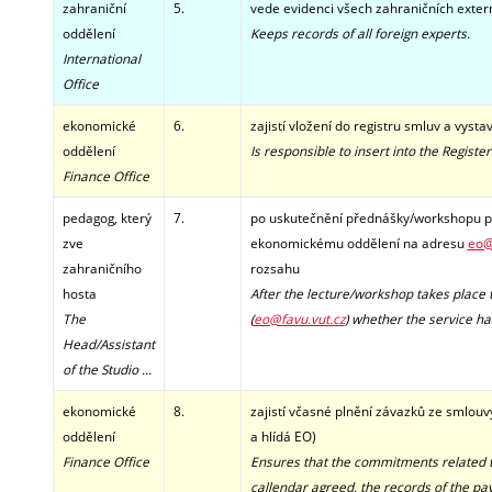
zahraniční
5.
vede evidenci všech zahraničních exter
oddělení
Keeps records of all foreign experts.
International
Office
ekonomické
6.
zajistí vložení do registru smluv a vysta
oddělení
Is responsible to insert into the Registe
Finance Office
pedagog, který
7.
po uskutečnění přednášky/workshopu pe
zve
ekonomickému oddělení na adresu
eo@
zahraničního
rozsahu
hosta
After the lecture/workshop takes place 
The
(
eo@favu.vut.cz
)
whether the service has
Head/Assistant
of the Studio ...
ekonomické
8.
zajistí včasné plnění závazků ze smlouvy
oddělení
a hlídá EO)
Finance Office
Ensures that the commitments related to 
callendar agreed, the records of the pa