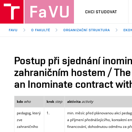
CHCI STUDOVAT
FAVU
O FAKULTĚ
ORGANIZAČNÍ STRUKTURA
EKO
Postup při sjednání inomi
zahraničním hostem / The 
an Inominate contract with
who
step
activity
kdo
krok
aktivita
pedagog, který
1.
min. měsíc před plánovanou akcí pedag
zve
a příjmení přednášející/ho, kontaktní e
zahraničního
financování, dohodnutou odměnu za p