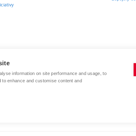
ciativy
site
alyse information on site performance and usage, to
nd to enhance and customise content and
VYSOKÉ UČENÍ TECHNICKÉ V BRNĚ
FAKULTA VÝTVARNÝCH UMĚNÍ
Údolní 244/53
www.favu.vut.cz
602 00 Brno
studijni@favu.vut.cz