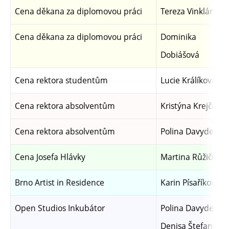
Cena děkana za diplomovou práci
Tereza Vinklárkov
Cena děkana za diplomovou práci
Dominika
Dobiášová
Cena rektora studentům
Lucie Králíková
Cena rektora absolventům
Kristýna Krejčová
Cena rektora absolventům
Polina Davydenko
Cena Josefa Hlávky
Martina Růžičková
Brno Artist in Residence
Karin Písaříková
Open Studios Inkubátor
Polina Davydenko
Denisa Štefanigov