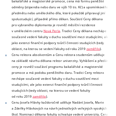
bakalářské a magisterské promoce, cena má formu peněžité
odměny (stipendia nebo daru ve výši 10 tis. Kč) a upomínkového
předmětu nebo uměleckého díla, které pokaždé připravují jiní
spolustudující, případně přímo děkan. Součástí Ceny děkana
pro vybraného diplomanta je rovněž měsíční rezidence
v uměleckém centru
Nová Perla
. T
radici Ceny děkana nechápe
současné vedení fakulty v duchu soutěžení mezi studujícími, ale
jako extenzi finanční podpory tvůrčí činnosti studujících (tedy
oblasti, na kterou se vedení fakulty od roku 2019
zaměřilo
).
Cenu rektora absolventům a
Cenu rektora
studentům uděluje
na základě návrhu děkana rektor univerzity.
Vyhlášení a předání
ceny je rovněž součástí programu bakalářské a magisterské
promoce a má podobu peněžitého daru. T
radici Ceny rektora
nechápe současné vedení fakulty v duchu soutěžení mezi
studujícími,
ale jako extenzi finanční podpory tvůrčí činnosti
studujících
(tedy oblasti, na kterou se vedení fakulty
od roku 2019
zaměřilo
).
Cenu Josefa Hlávky každoročně uděluje Nadání Josefa, Marie
a Zdeňky Hlávkových na návrh jednotlivých veřejných vysokých
škol. Nominaci děkana fakulty schvaluje vedení univerzity.
Cena