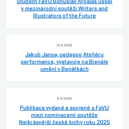
Student FaVU Bohuslav Argaláš uspěl
v mezinárodní soutěži Writers and
Illustrators of the Future
14.5.2026
Jakub Jansa, pedagog Ateliéru
performance, vystavuje na Bienále
umění v Benátkách
8.4.2026
Publikace vydané a spojené s FaVU
mezi nominacemi soutěže
Nejkrásnější české knihy roku 2025