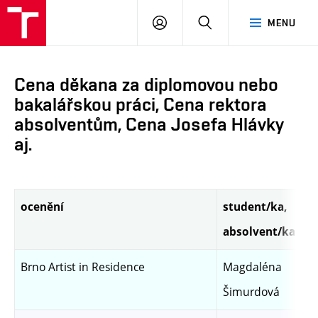
PŘIHLÁSIT
HLEDAT
MENU
SE
Cena děkana za diplomovou nebo
bakalářskou práci, Cena rektora
absolventům, Cena Josefa Hlávky
aj.
ocenění
student/ka,
absolvent/ka
Brno Artist in Residence
Magdaléna
Šimurdová