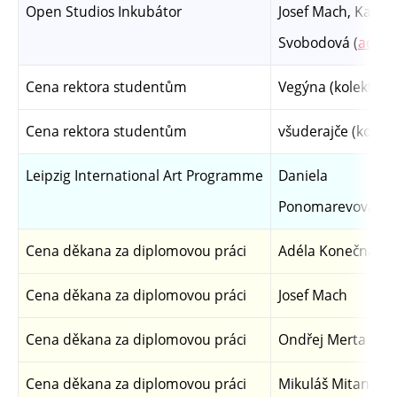
Open Studios Inkubátor
Josef Mach, Kateř
Svobodová (
ad.
)
Cena rektora studentům
Vegýna (kolektiv)
Cena rektora studentům
všuderajče (kolekt
Leipzig International Art Programme
Daniela
Ponomarevová
Cena děkana za diplomovou práci
Adéla Konečná
Cena děkana za diplomovou práci
Josef Mach
Cena děkana za diplomovou práci
Ondřej Merta
Cena děkana za diplomovou práci
Mikuláš Mitana