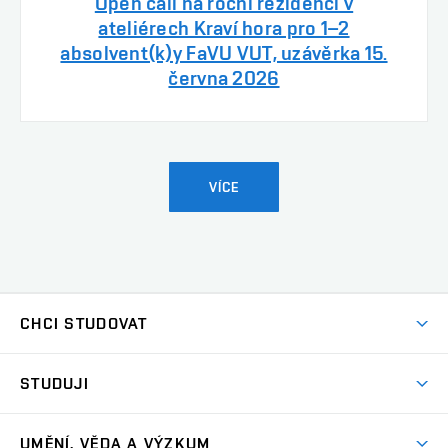
Open call na roční rezidenci v
ateliérech Kraví hora pro 1–2
absolvent(k)y FaVU VUT, uzávěrka 15.
června 2026
VÍCE
CHCI STUDOVAT
Pojďte na FaVU
STUDUJI
Nabídka ateliérů
Aktuality a výzvy
Přijímačky
UMĚNÍ, VĚDA A VÝZKUM