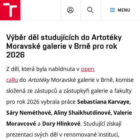
PŘIHLÁSIT
HLEDAT
MENU
SE
Výběr děl studujících do Artotéky
Moravské galerie v Brně pro rok
2026
Z děl, která byla nabídnuta v
open
callu
do
Artotéky
Moravské galerie v Brně, komise
složená ze zástupců a zástupkyň galerie a fakulty
pro rok 2026 vybrala práce
Sebastiana Karvaye,
Sáry Neméthové, Aliny Shaikhutdinové, Valerie
a
. Studující získají
Moravcové
Dory Hlinkové
prezentaci svých děl v renomované instituci,