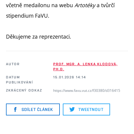
včetně medailonu na webu
Artotéky
a tvůrčí
stipendium FaVU.
Děkujeme za reprezentaci.
AUTOR
PROF. MGR. A. LENKA KLODOVÁ,
PH.D.
DATUM
15.01.2026 14:14
PUBLIKOVÁNÍ
https://www.favu.vut.cz/f30380/d316415
ZKRÁCENÝ ODKAZ
SDÍLET ČLÁNEK
TWEETNOUT