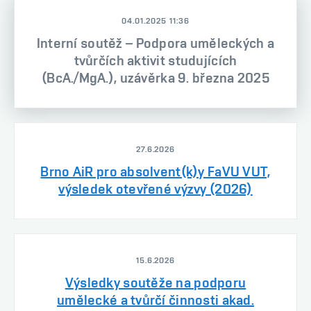
04.01.2025 11:36
Interní soutěž – Podpora uměleckých a
tvůrčích aktivit studujících
(BcA./MgA.), uzávěrka 9. března 2025
27.6.2026
Brno AiR pro absolvent(k)y FaVU VUT,
výsledek otevřené výzvy (2026)
15.6.2026
Výsledky soutěže na podporu
umělecké a tvůrčí činnosti akad.