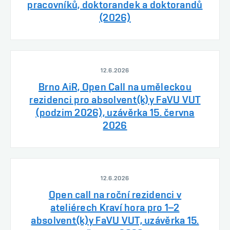
pracovníků, doktorandek a doktorandů
(2026)
12.6.2026
Brno AiR, Open Call na uměleckou
rezidenci pro absolvent(k)y FaVU VUT
(podzim 2026), uzávěrka 15. června
2026
12.6.2026
Open call na roční rezidenci v
ateliérech Kraví hora pro 1–2
absolvent(k)y FaVU VUT, uzávěrka 15.