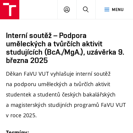
PŘIHLÁSIT
HLEDAT
MENU
SE
Interní soutěž – Podpora
uměleckých a tvůrčích aktivit
studujících (BcA./MgA.), uzávěrka 9.
března 2025
Děkan FaVU VUT vyhlašuje interní soutěž
na podporu uměleckých a tvůrčích aktivit
studentek a studentů českých bakalářských
a magisterských studijních programů FaVU VUT
v roce 2025.
Termíny: