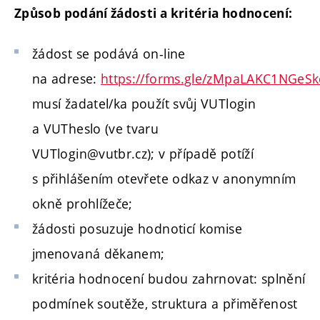
Způsob podání žádosti a kritéria hodnocení:
žádost se podává on-line
na adrese:
https://forms.gle/zMpaLAKC1NGeS
musí žadatel/ka použít svůj VUTlogin
a VUTheslo (ve tvaru
VUTlogin@vutbr.cz);
v případě potíží
s přihlášením otevřete odkaz v anonymním
okně prohlížeče;
žádosti posuzuje hodnoticí komise
jmenovaná děkanem;
kritéria hodnocení budou zahrnovat: splnění
podmínek soutěže, struktura a přiměřenost