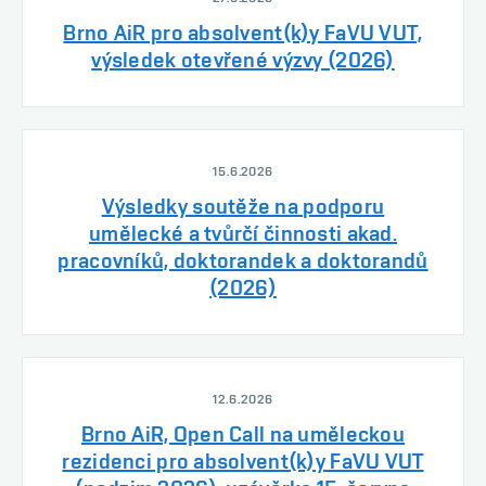
Brno AiR pro absolvent(k)y FaVU VUT,
výsledek otevřené výzvy (2026)
15.6.2026
Výsledky soutěže na podporu
umělecké a tvůrčí činnosti akad.
pracovníků, doktorandek a doktorandů
(2026)
12.6.2026
Brno AiR, Open Call na uměleckou
rezidenci pro absolvent(k)y FaVU VUT