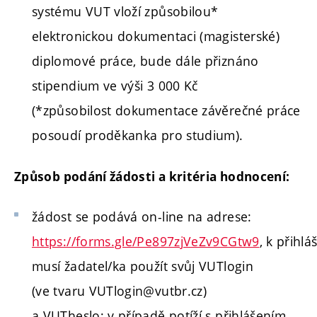
systému VUT vloží způsobilou*
elektronickou dokumentaci (magisterské)
diplomové práce, bude dále přiznáno
stipendium ve výši 3 000 Kč
(*způsobilost dokumentace závěrečné práce
posoudí proděkanka pro studium).
Způsob podání žádosti a kritéria hodnocení:
žádost se podává on-line na adrese:
https://forms.gle/Pe897zjVeZv9CGtw9
, k přihlá
musí žadatel/ka použít svůj VUTlogin
(ve tvaru VUTlogin@vutbr.cz)
a VUTheslo; v případě potíží s přihlášením