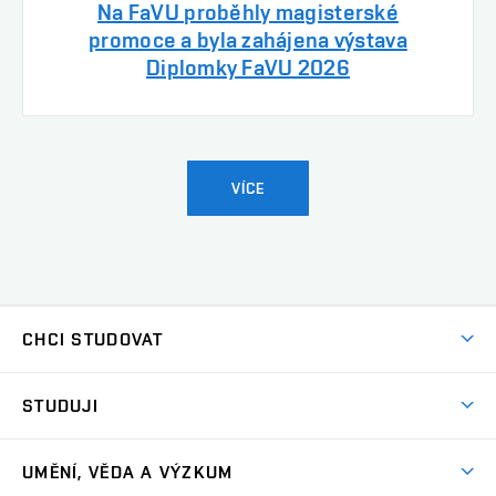
Na FaVU proběhly magisterské
promoce a byla zahájena výstava
Diplomky FaVU 2026
VÍCE
CHCI STUDOVAT
Pojďte na FaVU
STUDUJI
Nabídka ateliérů
Aktuality a výzvy
Přijímačky
UMĚNÍ, VĚDA A VÝZKUM
Studijní oddělení