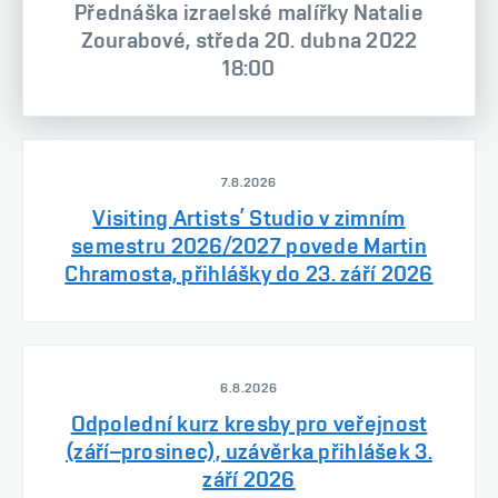
Přednáška izraelské malířky Natalie
Zourabové, středa 20. dubna 2022
18:00
7.8.2026
Visiting Artists’ Studio v zimním
semestru 2026/2027 povede Martin
Chramosta, přihlášky do 23. září 2026
6.8.2026
Odpolední kurz kresby pro veřejnost
(září–prosinec), uzávěrka přihlášek 3.
září 2026