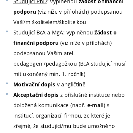
Studující PhD
: vyplněnou
žádost o finanční
(viz níže v přílohách) podepsanou
podporu
Vaší/m školitelem/školitelkou
Studující BcA a MgA
: vyplněnou
žádost o
(viz níže v přílohách)
finanční podporu
podepsanou Vaším atel.
pedagogem/pedagožkou (BcA studující musí
mít ukončený min. 1. ročník)
v angličtině
Motivační dopis
z příslušné instituce nebo
Akceptační dopis
doložená komunikace (např.
) s
e-mail
institucí, organizací, firmou, ze které je
zřejmé, že studující/mu bude umožněno