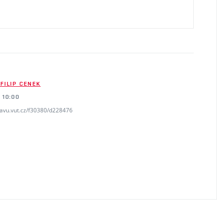
 FILIP CENEK
 10:00
favu.vut.cz/f30380/d228476