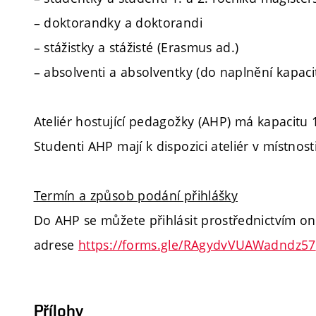
– doktorandky a doktorandi
– stážistky a stážisté (Erasmus ad.)
– absolventi a absolventky (do naplnění kapaci
Ateliér hostující pedagožky (AHP) má kapacitu
Studenti AHP mají k dispozici ateliér v místnost
Termín a způsob podání přihlášky
Do AHP se můžete přihlásit prostřednictvím on
adrese
https://forms.gle/RAgydvVUAWadndz57
Přílohy