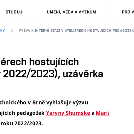
STUDUJI
UMĚNÍ, VĚDA A VÝZKUM
PRO 
DKY
VÝZVA K INTERNÍ STÁŽI V ATELIÉRECH HOSTUJÍCÍCH PEDAGOŽEK 
liérech hostujících
 2022/2023), uzávěrka
chnického v Brně vyhlašuje výzvu
tujících pedagožek
Yaryny Shumske
a
Marii
roku 2022/2023.