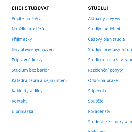
CHCI STUDOVAT
STUDUJI
Pojďte na FaVU
Aktuality a výzvy
Nabídka ateliérů
Studijní oddělení
Přijímačky
Časový plán studia
Dny otevřených dveří
Studijní předpisy a fo
Přípravné kurzy
Studium a stáže v zahr
Studium bez bariér
Rezidenční pobyty
Katedra teorií a dějin umění
Odborná praxe
Kabinety a dílny
Stipendia
Kontakt
Soutěže
E-přihláška
Poradenství
Studentské spolky a ini
Knihovna