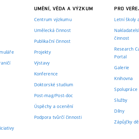
UMĚNÍ, VĚDA A VÝZKUM
PRO VEŘE
Centrum výzkumu
Letní školy
Umělecká činnost
Nakladatels
činnost
Publikační činnost
Research C
rmuláře
Projekty
Portal
aničí
Výstavy
Galerie
Konference
Knihovna
Doktorské studium
Spolupráce
Post-mag/Post-doc
Služby
Úspěchy a ocenění
Dílny
Podpora tvůrčí činnosti
Zápůjčky dě
ciativy