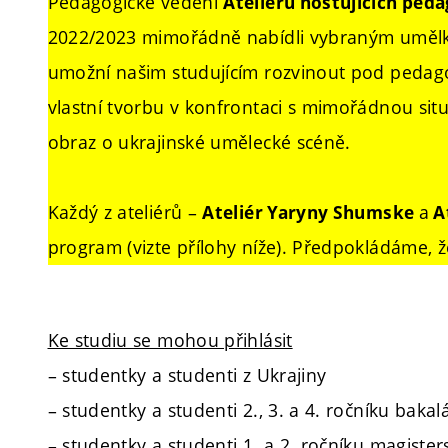
Pedagogické vedení
Ateliéru hostujících ped
2022/2023 mimořádně nabídli vybraným umělkyn
umožní našim studujícím rozvinout pod peda
vlastní tvorbu v konfrontaci s mimořádnou situac
obraz o ukrajinské umělecké scéně.
Každý z ateliérů –
a
Ateliér Yaryny Shumske
At
program (vizte přílohy níže). Předpokládáme, 
Ke studiu se mohou přihlásit
– studentky a studenti z Ukrajiny
– studentky a studenti 2., 3. a 4. ročníku bakal
– studentky a studenti 1. a 2. ročníku magiste