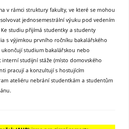
rma v rámci struktury fakulty, ve které se mohou
 absolvovat jednosemestrální výuku pod vedením
Ke studiu přijímá studentky a studenty
a s výjimkou prvního ročníku bakalářského
či ukončují studium bakalářskou nebo
 interní studijní stáže (místo domovského
i pracují a konzultují s hostujícím
gram ateliéru nebrání studentkám a studentům
lánu.