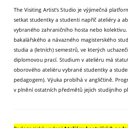
The Visiting Artist’s Studio je výjimečná platfo
setkat studentky a studenti napříč ateliéry a
vybraného zahraničního hosta nebo kolektivu. 
bakalářského a návazného magisterského studi
studia a (letních) semestrů, ve kterých uchaze
diplomovou prací. Studium v ateliéru má statut
oborového ateliéru vybrané studentky a student
pedagogem). Výuka probíhá v angličtině. Pro
v plnění ostatních předmětů jejich studijního p