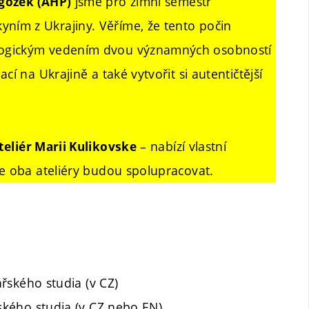
jsme pro zimní semestr
agožek (AHP)
ím z Ukrajiny. Věříme, že tento počin
gogickým vedením dvou významných osobností
í na Ukrajině a také vytvořit si autentičtější
– nabízí vlastní
eliér Marii Kulikovske
že oba ateliéry budou spolupracovat.
ářského studia (v CZ)
rského studia (v CZ nebo EN)