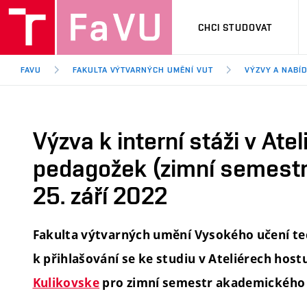
CHCI STUDOVAT
FAVU
FAKULTA VÝTVARNÝCH UMĚNÍ VUT
VÝZVY A NABÍ
Výzva k interní stáži v Ate
pedagožek (zimní semestr
25. září 2022
Fakulta výtvarných umění Vysokého učení te
k přihlašování se ke studiu v Ateliérech hos
Kulikovske
pro zimní semestr akademického 