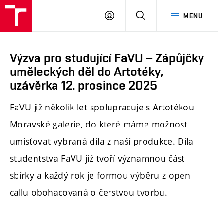
PŘIHLÁSIT
HLEDAT
MENU
SE
Výzva pro studující FaVU – Zápůjčky
uměleckých děl do Artotéky,
uzávěrka 12. prosince 2025
FaVU již několik let spolupracuje s Artotékou
Moravské galerie, do které máme možnost
umisťovat vybraná díla z naší produkce. Díla
studentstva FaVU již tvoří významnou část
sbírky a každý rok je formou výběru z open
callu obohacovaná o čerstvou tvorbu.