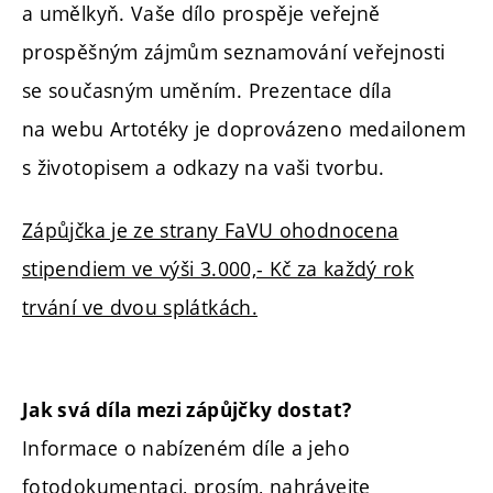
a umělkyň. Vaše dílo prospěje veřejně
prospěšným zájmům seznamování veřejnosti
se současným uměním. Prezentace díla
na webu Artotéky je doprovázeno medailonem
s životopisem a odkazy na vaši tvorbu.
Zápůjčka je ze strany FaVU ohodnocena
stipendiem ve výši 3.000,- Kč za každý rok
trvání ve dvou splátkách.
Jak svá díla mezi zápůjčky dostat?
Informace o nabízeném díle a jeho
fotodokumentaci, prosím, nahrávejte