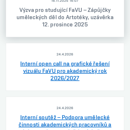
16.11.2025 16:07
Výzva pro studující FaVU – Zápůjčky
uměleckých děl do Artotéky, uzávěrka
12. prosince 2025
24.4.2026
Interní open call na grafické řešení
vizuálu FaVU pro akademický rok
2026/2027
24.4.2026
Interní soutěž – Podpora umělecké
činnosti akademických pracovníků a