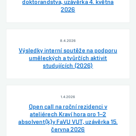
doktorandstva, uzávěrka 4. května
2026
8.4.2026
Výsledky interní soutěže na podporu
uměleckých a tvůrčích aktivit
studujících (2026)
1.4.2026
Open call na roční rezidenci v
ateliérech Kraví hora pro 1–2
absolvent(k)y FaVU VUT, uzávěrka 15.
června 2026