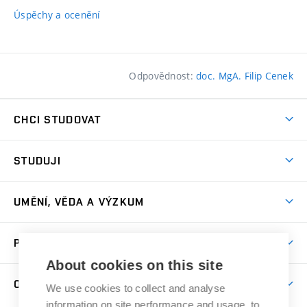
Úspěchy a ocenění
Odpovědnost:
doc. MgA. Filip Cenek
CHCI STUDOVAT
Pojďte na FaVU
STUDUJI
Nabídka ateliérů
Aktuality a výzvy
Přijímačky
UMĚNÍ, VĚDA A VÝZKUM
Studijní oddělení
Dny otevřených dveří
Centrum výzkumu
Časový plán studia
PRO VEŘEJNOST
Přípravné kurzy
Umělecká činnost
Studijní předpisy a formuláře
About cookies on this site
Studium bez bariér
Letní školy a semestrální kurzy
Publikační činnost
O FAKULTĚ
Studium a stáže v zahraničí
We use cookies to collect and analyse
Katedra teorií a dějin umění
Nakladatelská a vydavatelská činnost
Projekty
information on site performance and usage, to