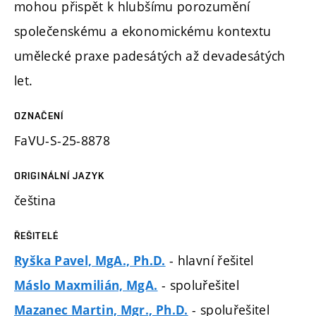
mohou přispět k hlubšímu porozumění
společenskému a ekonomickému kontextu
umělecké praxe padesátých až devadesátých
let.
OZNAČENÍ
FaVU-S-25-8878
ORIGINÁLNÍ JAZYK
čeština
ŘEŠITELÉ
- hlavní řešitel
Ryška Pavel, MgA., Ph.D.
- spoluřešitel
Máslo Maxmilián, MgA.
- spoluřešitel
Mazanec Martin, Mgr., Ph.D.