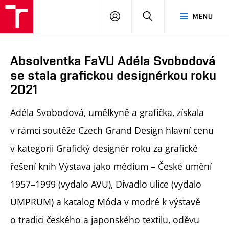
PŘIHLÁSIT
HLEDAT
MENU
SE
Absolventka FaVU Adéla Svobodová
se stala grafickou designérkou roku
2021
Adéla Svobodová, umělkyně a grafička, získala
v rámci soutěže Czech Grand Design hlavní cenu
v kategorii Grafický designér roku za grafické
řešení knih Výstava jako médium – České umění
1957–1999 (vydalo AVU), Divadlo ulice (vydalo
UMPRUM) a katalog Móda v modré k výstavě
o tradici českého a japonského textilu, oděvu