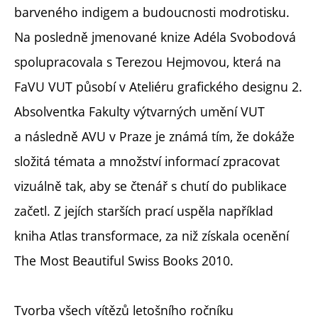
barveného indigem a budoucnosti modrotisku.
Na posledně jmenované knize Adéla Svobodová
spolupracovala s
Terezou Hejmo
v
ou
, která na
FaVU VUT působí v Ateliéru grafického designu 2
.
Absolventka Fakulty výtvarných umění VUT
a následně AVU v Praze je známá tím, že dokáže
složitá témata a množství informací zpracovat
vizuálně tak, aby se čtenář s chutí do publikace
začetl. Z jejích starších prací uspěla například
kniha Atlas transformace, za niž získala ocenění
The Most Beautiful Swiss Books 2010.
Tvorba všech vítězů letošního ročníku