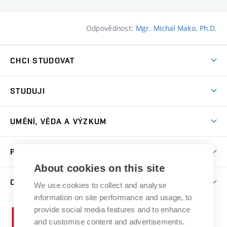
Odpovědnost:
Mgr. Michal Mako, Ph.D.
CHCI STUDOVAT
Pojďte na FaVU
STUDUJI
Nabídka ateliérů
Aktuality a výzvy
Přijímačky
UMĚNÍ, VĚDA A VÝZKUM
Studijní oddělení
Dny otevřených dveří
Centrum výzkumu
Časový plán studia
PRO VEŘEJNOST
Přípravné kurzy
Umělecká činnost
Studijní předpisy a formuláře
About cookies on this site
Studium bez bariér
Letní školy a semestrální kurzy
Publikační činnost
O FAKULTĚ
Studium a stáže v zahraničí
We use cookies to collect and analyse
Katedra teorií a dějin umění
Nakladatelská a vydavatelská činnost
Projekty
information on site performance and usage, to
Rezidenční pobyty
Aktuality
Kabinety a dílny
Research Catalogue
provide social media features and to enhance
Vysoké
Výstavy
Odborná praxe
Portal
Informační tabule
and customise content and advertisements.
Kontakt
učení