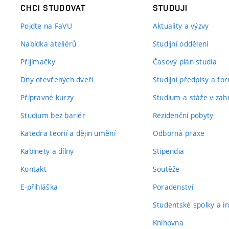
CHCI STUDOVAT
STUDUJI
Pojďte na FaVU
Aktuality a výzvy
Nabídka ateliérů
Studijní oddělení
Přijímačky
Časový plán studia
Dny otevřených dveří
Studijní předpisy a fo
Přípravné kurzy
Studium a stáže v zahr
Studium bez bariér
Rezidenční pobyty
Katedra teorií a dějin umění
Odborná praxe
Kabinety a dílny
Stipendia
Kontakt
Soutěže
E-přihláška
Poradenství
Studentské spolky a ini
Knihovna