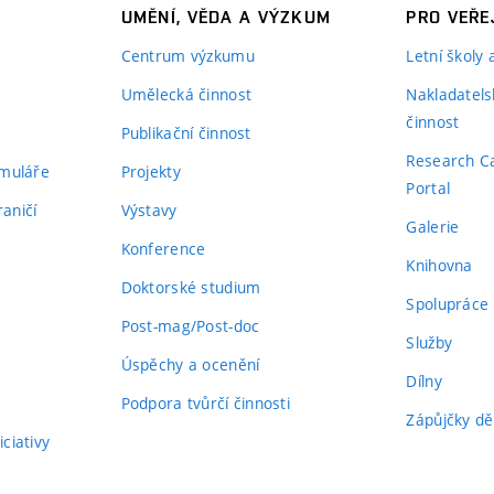
UMĚNÍ, VĚDA A VÝZKUM
PRO VEŘE
Centrum výzkumu
Letní školy
Umělecká činnost
Nakladatels
činnost
Publikační činnost
Research C
rmuláře
Projekty
Portal
aničí
Výstavy
Galerie
Konference
Knihovna
Doktorské studium
Spolupráce
Post-mag/Post-doc
Služby
Úspěchy a ocenění
Dílny
Podpora tvůrčí činnosti
Zápůjčky dě
ciativy