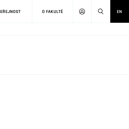
VEŘEJNOST
O FAKULTĚ
EN
PŘIHLÁSIT
HLEDAT
SE