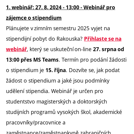
1. webinář: 27. 8. 2024 - 13:00 - We
b
inář pro
zájemce o stipendium
Plánujete v zimním semestru 2025 vyjet na
stipendijní pobyt do Rakouska?
Přihlaste se na
, který se uskuteční on-line
webinář
27. srpna od
. Termín pro podání žádosti
13:00 přes MS Teams
o stipendium je
. Dozvíte se, jak podat
15. října
žádost o stipendium a jaké jsou podmínky
udělení stipendia. Webinář je určen pro
studentstvo magisterských a doktorských
studijních programů vysokých škol, akademické
pracovníky/pracovnice a
zaměstnance/zaměstnankyně zahraničních