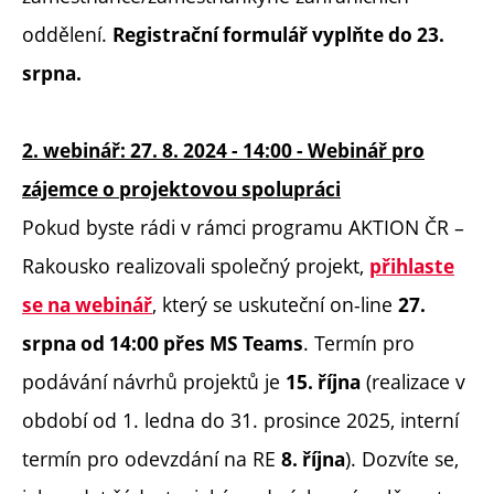
oddělení.
Registrační formulář vyplňte do 23.
srpna.
2. webinář: 27. 8. 2024 - 14:00 - Webinář pro
zájemce o projektovou spolupráci
Pokud byste rádi v rámci programu AKTION ČR –
Rakousko realizovali společný projekt,
přihlaste
, který se uskuteční on-line
se na webinář
27.
. Termín pro
srpna od 14:00 přes MS Teams
podávání návrhů projektů je
(realizace v
15. října
období od 1. ledna do 31. prosince 2025, interní
termín pro odevzdání na RE
). Dozvíte se,
8. října