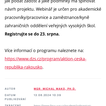
jak podat žádost a jaké podmínky má splňovat
návrh projektu. Webinář je určen pro akademické
pracovníky/pracovnice a zaměstnance/
kyně
zahraničních oddělení veřejných vysokých škol.
Registrujte se
do 23. srpna.
Více informací o programu naleznete na:
https://www.dzs.cz/program/aktion-ceska-
republika-rakousko
.
AUTOR
MGR. MICHAL MAKO, PH.D.
DATUM
13.08.2024 10:39
PUBLIKOVÁNÍ
https://www.favu.vut.cz/studenti/zahranicni-
ZKRÁCENÝ