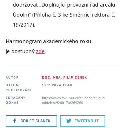
dodržovat „Doplňující provozní řád areálu
Údolní“ (Příloha č. 3 ke Směrnici rektora č.
19/2017).
Harmonogram akademického roku
je dostupný
zde
.
AUTOR
DOC. MGA. FILIP CENEK
DATUM
18.11.2024 11:46
PUBLIKOVÁNÍ
https://www.favu.vut.cz/studenti/studijni-
ZKRÁCENÝ
oddeleni/f26017/d269260
ODKAZ
SDÍLET ČLÁNEK
TWEETNOUT