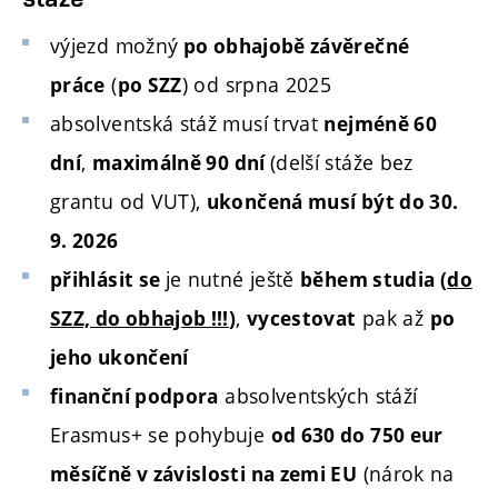
výjezd možný
po obhajobě závěrečné
(
)
od srpna 2025
práce
po SZZ
absolventská stáž musí trvat
nejméně 60
,
(delší stáže bez
dní
maximálně 90 dní
grantu od VUT),
ukončená musí být do 30.
9. 2026
je nutné ještě
přihlásit se
během studia (
do
,
pak až
SZZ, do obhajob !!!
)
vycestovat
po
jeho ukončení
absolventských stáží
finanční podpora
Erasmus+ se pohybuje
od 630 do 750 eur
(nárok na
měsíčně v závislosti na zemi EU