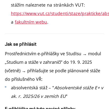
stážím naleznete na stránkách VUT:
https://www.vut.cz/studenti/staze/prakticke/abs
a
fakultním webu
.
Jak se přihlásit
Prostřednictvím e-přihlášky ve StudIsu → modul
„Studium a stáže v zahraničí“ do 19. 9. 2025
(včetně) → přihlašujte se podle plánované stáže
do příslušného VŘ:
absolventská stáž – "
Absolventské stáže E+ v
ak. r. 2025/26 v zemích EU
"
E-přihláška má tyto poviné přílohy