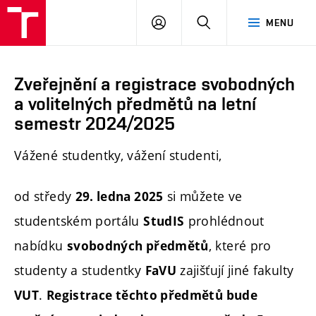
PŘIHLÁSIT
HLEDAT
MENU
SE
Zveřejnění a registrace svobodných
a volitelných předmětů na letní
semestr 2024/2025
Vážené studentky, vážení studenti,
od středy
si můžete ve
29. ledna 2025
studentském portálu
prohlédnout
StudIS
nabídku
, které pro
svobodných předmětů
studenty a studentky
zajišťují jiné fakulty
FaVU
.
VUT
Registrace těchto předmětů bude