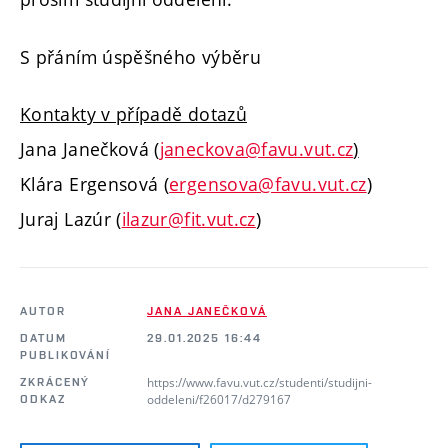
S přáním úspěšného výběru
Kontakty v případě dotazů
Jana Janečková (
janeckova@favu.vut.cz
)
Klára Ergensová (
ergensova@favu.vut.cz
)
Juraj Lazúr (
ilazur@fit.vut.cz
)
AUTOR
JANA JANEČKOVÁ
DATUM
29.01.2025 16:44
PUBLIKOVÁNÍ
https://www.favu.vut.cz/studenti/studijni-
ZKRÁCENÝ
oddeleni/f26017/d279167
ODKAZ