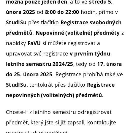
, a to ve
možná pouze jeden den
středu 5.
od
hodin, přímo v
února 2025
8:00 do 22:00
přes tlačítko
StudISu
Registrace svobodných
.
z
předmětů
Nepovinné (volitelné) předměty
nabídky
si můžete registrovat a
FaVU
upravovat své registrace
v prvním týdnu
, tedy od
letního semestru 2024/25
17. února
. Registrace probíhá také ve
do 25. února 2025
, tentokrát přes tlačítko
StudISu
Registrace
.
nepovinných (volitelných) předmětů
Chcete-li z letního semestru odregistrovat
předmět, který jste si již zapsali, kontaktujte
prosím studijní oddělení.