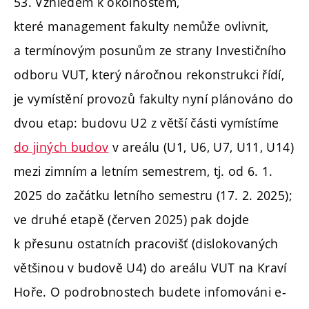
53. Vzhledem k okolnostem,
které management fakulty nemůže ovlivnit,
a termínovým posunům ze strany Investičního
odboru VUT, který náročnou rekonstrukci řídí,
je vymístění provozů fakulty nyní plánováno do
dvou etap: budovu U2 z větší části vymístíme
do jiných budov
v areálu (U1, U6, U7, U11, U14)
mezi zimním a letním semestrem, tj. od 6. 1.
2025 do začátku letního semestru (17. 2. 2025);
ve druhé etapě (červen 2025) pak dojde
k přesunu ostatních pracovišť (dislokovaných
většinou v budově U4) do areálu VUT na Kraví
Hoře. O podrobnostech budete infomováni e-