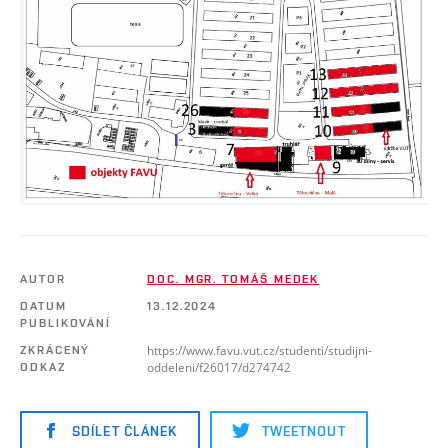
AUTOR
DOC. MGR. TOMÁŠ MEDEK
DATUM
13.12.2024
PUBLIKOVÁNÍ
https://www.favu.vut.cz/studenti/studijni-
ZKRÁCENÝ
oddeleni/f26017/d274742
ODKAZ
SDÍLET ČLÁNEK
TWEETNOUT