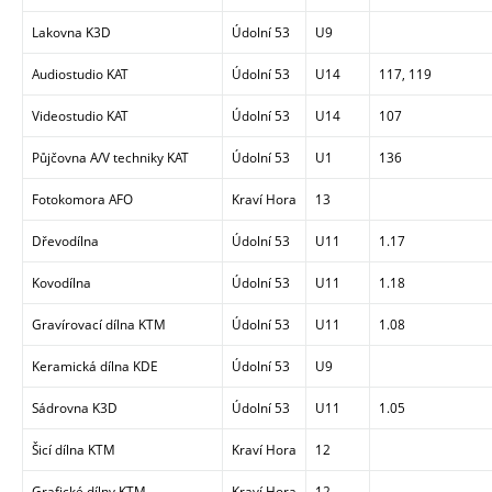
Lakovna K3D
Údolní 53
U9
Audiostudio KAT
Údolní 53
U14
117, 119
Videostudio KAT
Údolní 53
U14
107
Půjčovna A/V techniky KAT
Údolní 53
U1
136
Fotokomora AFO
Kraví Hora
13
Dřevodílna
Údolní 53
U11
1.17
Kovodílna
Údolní 53
U11
1.18
Gravírovací dílna KTM
Údolní 53
U11
1.08
Keramická dílna KDE
Údolní 53
U9
Sádrovna K3D
Údolní 53
U11
1.05
Šicí dílna KTM
Kraví Hora
12
Grafické dílny KTM
Kraví Hora
12