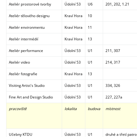
Ateliér prostorové tvorby
Údolní 53
U6
201, 202, 1.21
Ateliér tělového designu
Kraví Hora
10
Ateliér environmentu
Kraví Hora
11
Ateliér intermédií
Kraví Hora
13
Ateliér performance
Údolní 53
U1
211, 307
Ateliér video
Údolní 53
U1
214, 317
Ateliér fotografie
Kraví Hora
13
Visiting Artist's Studio
Údolní 53
U1
334, 326
Fine Art and Design Studio
Údolní 53
U1
227, 227a
pracoviště
lokalita
budova
místnost
Učebny KTDU
Údolní 53
U1
druhé a třetí patro