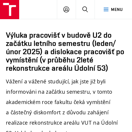
PŘIHLÁSIT
HLEDAT
MENU
SE
Výluka pracovišť v budově U2 do
začátku letního semestru (leden/
únor 2025) a dislokace pracovišť po
vymístění (v průběhu 2leté
rekonstrukce areálu Údolní 53)
Vážení a vážené studující, jak jste již byli
informováni na začátku semestru, v tomto
akademickém roce fakultu čeká vymístění
a částečný diskomfort z důvodu zahájení
realizace rekonstrukce areálu VUT na Údolní