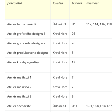
pracoviště
lokalita
budova
místnost
Ateliér herních médií
Údolní 53
U1
112, 114, 116, 118
Ateliér grafického designu 1
Kraví Hora
26
Ateliér grafického designu 2
Kraví Hora
26
Ateliér produktového designu
Kraví Hora
3
Ateliér kresby a grafiky
Kraví Hora
12
Ateliér malířství 1
Kraví Hora
7
Ateliér malířství 2
Kraví Hora
7
Ateliér malířství 3
Kraví Hora
9
Ateliér sochařství
Údolní 53
U11
1.01,1.06,1.14,1.1