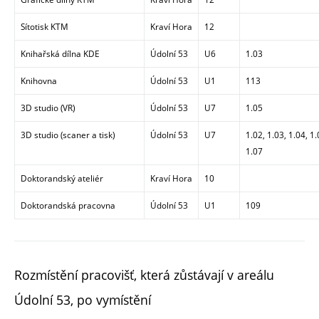
Sítotisk KTM
Kraví Hora
12
Knihařská dílna KDE
Údolní 53
U6
1.03
Knihovna
Údolní 53
U1
113
3D studio (VR)
Údolní 53
U7
1.05
3D studio (scaner a tisk)
Údolní 53
U7
1.02, 1.03, 1.04, 1.
1.07
Doktorandský ateliér
Kraví Hora
10
Doktorandská pracovna
Údolní 53
U1
109
Rozmístění pracovišť, která zůstávají v areálu
Údolní 53, po vymístění