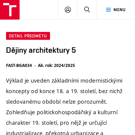
PŘIHLÁSIT
HLEDAT
MENU
SE
DETAIL PŘEDMĚTU
Dějiny architektury 5
FAST-BGA034
Ak. rok: 2024/2025
Výklad je uveden základními modernistickými
koncepty od konce 18. a 19. století, bez nichž
sledovanému období nelze porozumět.
Zohledňuje politickohospodářský a kulturní
charakter 19. století, pro nějž je určující
industrializace, překotná urbanizace a