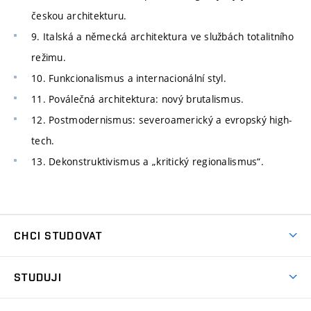
českou architekturu.
9. Italská a německá architektura ve službách totalitního
režimu.
10. Funkcionalismus a internacionální styl.
11. Poválečná architektura: nový brutalismus.
12. Postmodernismus: severoamerický a evropský high-
tech.
13. Dekonstruktivismus a „kritický regionalismus“.
CHCI STUDOVAT
Pojďte na FaVU
STUDUJI
Nabídka ateliérů
Aktuality a výzvy