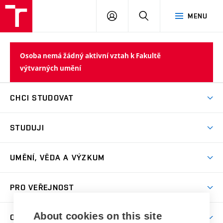
PŘIHLÁSIT
HLEDAT
MENU
SE
Osoba nemá žádný aktivní vztah k Fakultě
výtvarných umění
CHCI STUDOVAT
Pojďte na FaVU
STUDUJI
Nabídka ateliérů
Aktuality a výzvy
Přijímačky
UMĚNÍ, VĚDA A VÝZKUM
Studijní oddělení
Dny otevřených dveří
Centrum výzkumu
Časový plán studia
PRO VEŘEJNOST
Přípravné kurzy
Umělecká činnost
Studijní předpisy a formuláře
Studium bez bariér
Letní školy a semestrální kurzy
Publikační činnost
About cookies on this site
O FAKULTĚ
Studium a stáže v zahraničí