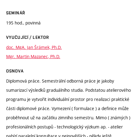
SEMINÁŘ
195 hod., povinná
VYUČUJÍCÍ / LEKTOR
doc. MgA. Jan Šrámek, Ph.D.
Mgr. Martin Mazanec, Ph.D.
OSNOVA
Diplomová práce. Semestrální odborná práce je jakoby
sumarizací výsledků graduálního studia. Podstatou atelierového
programu je vytvořit individuální prostor pro realizaci praktické
části diplomové práce. Vymezení ( formulace ) a definice může
proběhnout už na začátku zimního semestru. Mimo ( známých )
profesionálních postupů - technologický výzkum ap. - atelier
nabízí paralelní konzultace v nejnovějších - někdy ještě