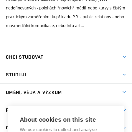
nedefinovaných - polohách "nových" médií, nebo kurzy s čistým
praktickým zaměřením: kupříkladu P.R. - public relations - nebo
masmediální komunikace, nebo Info-art...
CHCI STUDOVAT
Pojďte na FaVU
STUDUJI
Nabídka ateliérů
Aktuality a výzvy
Přijímačky
UMĚNÍ, VĚDA A VÝZKUM
Studijní oddělení
Dny otevřených dveří
Centrum výzkumu
Časový plán studia
PRO VEŘEJNOST
Přípravné kurzy
Umělecká činnost
Studijní předpisy a formuláře
About cookies on this site
Studium bez bariér
Letní školy a semestrální kurzy
Publikační činnost
O FAKULTĚ
Studium a stáže v zahraničí
We use cookies to collect and analyse
Katedra teorií a dějin umění