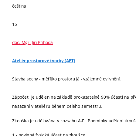
čeština
15
doc. Mgr. Jiří Příhoda
Ateliér prostorové tvorby (APT)
Stavba sochy - měřítko prostoru já - vzájemné ovlivnění.
Zápočet je udělen na základě prokazatelné 90% účasti na př
nasazení v ateliéru během celého semestru.
Zkouška je udělována v rozsahu A-F. Podmínky udělení zkou
1 - povinná fyzická účast na zkoušce.