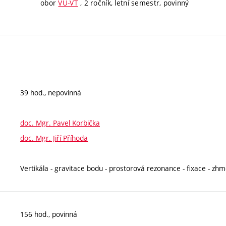
obor
VU-VT
, 2 ročník, letní semestr, povinný
39 hod., nepovinná
doc. Mgr. Pavel Korbička
doc. Mgr. Jiří Příhoda
Vertikála - gravitace bodu - prostorová rezonance - fixace - zhm
156 hod., povinná