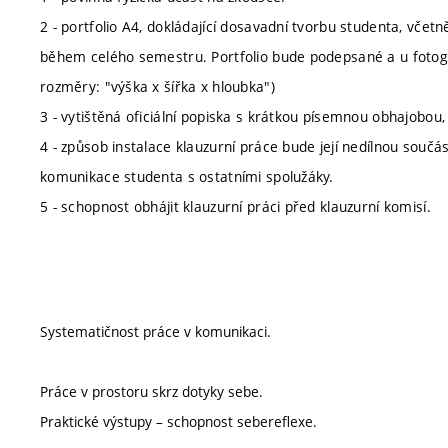
2 - portfolio A4, dokládající dosavadní tvorbu studenta, vč
během celého semestru. Portfolio bude podepsané a u fotograf
rozměry: "výška x šířka x hloubka")
3 - vytištěná oficiální popiska s krátkou písemnou obhajobou,
4 - způsob instalace klauzurní práce bude její nedílnou součás
komunikace studenta s ostatními spolužáky.
5 - schopnost obhájit klauzurní práci před klauzurní komisí.
Systematičnost práce v komunikaci.
Práce v prostoru skrz dotyky sebe.
Praktické výstupy – schopnost sebereflexe.