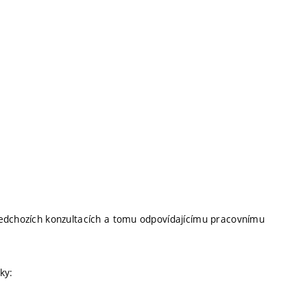
edchozích konzultacích a tomu odpovídajícímu pracovnímu
šky: