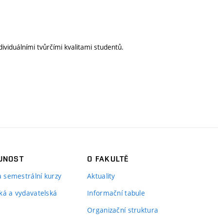
ividuálními tvůrčími kvalitami studentů.
JNOST
O FAKULTĚ
 a semestrální kurzy
Aktuality
ká a vydavatelská
Informační tabule
Organizační struktura