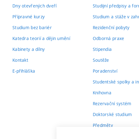
Dny otevřených dveří
Studijní předpisy a fo
Přípravné kurzy
Studium a stáže v zahr
Studium bez bariér
Rezidenční pobyty
Katedra teorií a dějin umění
Odborná praxe
Kabinety a dílny
Stipendia
Kontakt
Soutěže
E-přihláška
Poradenství
Studentské spolky a ini
Knihovna
Rezervační systém
Doktorské studium
Předměty
Průvodce prvákem