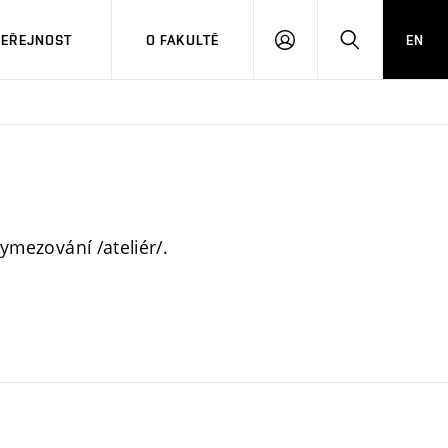
VEŘEJNOST
O FAKULTĚ
EN
PŘIHLÁSIT
HLEDAT
SE
vymezování /ateliér/.