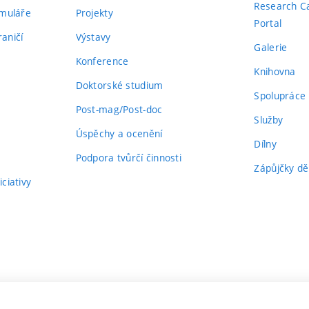
Research C
rmuláře
Projekty
Portal
aničí
Výstavy
Galerie
Konference
Knihovna
Doktorské studium
Spolupráce
Post-mag/Post-doc
Služby
Úspěchy a ocenění
Dílny
Podpora tvůrčí činnosti
Zápůjčky dě
ciativy