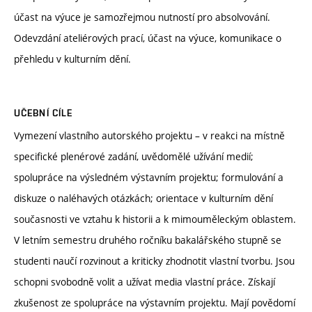
účast na výuce je samozřejmou nutností pro absolvování.
Odevzdání ateliérových prací, účast na výuce, komunikace o
přehledu v kulturním dění.
UČEBNÍ CÍLE
Vymezení vlastního autorského projektu – v reakci na místně
specifické plenérové zadání, uvědomělé užívání medií;
spolupráce na výsledném výstavním projektu; formulování a
diskuze o naléhavých otázkách; orientace v kulturním dění
současnosti ve vztahu k historii a k mimouměleckým oblastem.
V letním semestru druhého ročníku bakalářského stupně se
studenti naučí rozvinout a kriticky zhodnotit vlastní tvorbu. Jsou
schopni svobodně volit a užívat media vlastní práce. Získají
zkušenost ze spolupráce na výstavním projektu. Mají povědomí