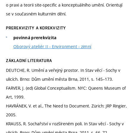
o praxi a teorii site-specific a konceptuálního umění. Orientují
se v současném kulturním dění.
PREREKVIZITY A KOREKVIZITY
povinná prerekvizita
Oborový ateliér II - Environment - zimní
ZÁKLADNÍ LITERATURA
DEUTCHE, R. Umění a veřejný prostor. In Stav věcí - Sochy v
ulicích. Brno: Dům umění města Brna, 2011, s. 145–173.
FARVER, J. (ed) Global Conceptualism. NYC: Queens Museum of
Art, 1999.
HAVRÁNEK, V. et al., The Need to Document. Zürich: JRP Ringier,
2005.
KRAUSS, R. Sochařství v rozšíreném poli. In Stav věcí - Sochy v
ulicích. Brno: Dům umění města Brna, 2011, s. 66–72.