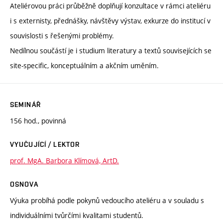
Ateliérovou práci průběžně doplňují konzultace v rámci ateliéru
i s externisty, přednášky, návštěvy výstav, exkurze do institucí v
souvislosti s řešenými problémy.
Nedílnou součástí je i studium literatury a textů souvisejících se
site-specific, konceptuálním a akčním uměním.
SEMINÁŘ
156 hod., povinná
VYUČUJÍCÍ / LEKTOR
prof. MgA. Barbora Klímová, ArtD.
OSNOVA
Výuka probíhá podle pokynů vedoucího ateliéru a v souladu s
individuálními tvůrčími kvalitami studentů.