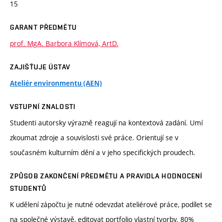
15
GARANT PŘEDMĚTU
prof. MgA. Barbora Klímová, ArtD.
ZAJIŠŤUJE ÚSTAV
Ateliér environmentu (AEN)
VSTUPNÍ ZNALOSTI
Studenti autorsky výrazně reagují na kontextová zadání. Umí
zkoumat zdroje a souvislosti své práce. Orientují se v
současném kulturním dění a v jeho specifických proudech.
ZPŮSOB ZAKONČENÍ PŘEDMĚTU A PRAVIDLA HODNOCENÍ
STUDENTŮ
K udělení zápočtu je nutné odevzdat ateliérové práce, podílet se
na společné výstavě, editovat portfolio vlastní tvorby. 80%