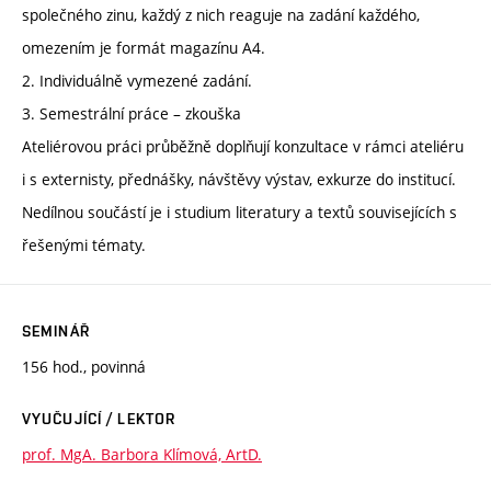
společného zinu, každý z nich reaguje na zadání každého,
omezením je formát magazínu A4.
2. Individuálně vymezené zadání.
3. Semestrální práce – zkouška
Ateliérovou práci průběžně doplňují konzultace v rámci ateliéru
i s externisty, přednášky, návštěvy výstav, exkurze do institucí.
Nedílnou součástí je i studium literatury a textů souvisejících s
řešenými tématy.
SEMINÁŘ
156 hod., povinná
VYUČUJÍCÍ / LEKTOR
prof. MgA. Barbora Klímová, ArtD.