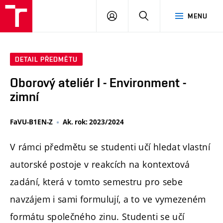
PŘIHLÁSIT
HLEDAT
MENU
SE
DETAIL PŘEDMĚTU
Oborový ateliér I - Environment -
zimní
FaVU-B1EN-Z
Ak. rok: 2023/2024
V rámci předmětu se studenti učí hledat vlastní
autorské postoje v reakcích na kontextová
zadání, která v tomto semestru pro sebe
navzájem i sami formulují, a to ve vymezeném
formátu společného zinu. Studenti se učí