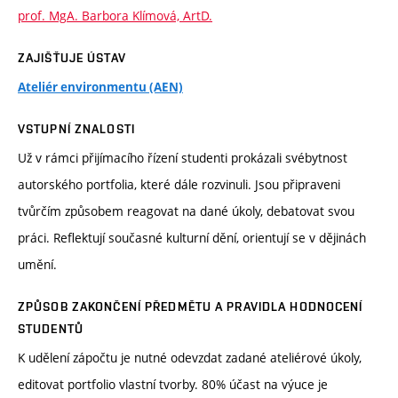
prof. MgA. Barbora Klímová, ArtD.
ZAJIŠŤUJE ÚSTAV
Ateliér environmentu (AEN)
VSTUPNÍ ZNALOSTI
Už v rámci přijímacího řízení studenti prokázali svébytnost
autorského portfolia, které dále rozvinuli. Jsou připraveni
tvůrčím způsobem reagovat na dané úkoly, debatovat svou
práci. Reflektují současné kulturní dění, orientují se v dějinách
umění.
ZPŮSOB ZAKONČENÍ PŘEDMĚTU A PRAVIDLA HODNOCENÍ
STUDENTŮ
K udělení zápočtu je nutné odevzdat zadané ateliérové úkoly,
editovat portfolio vlastní tvorby. 80% účast na výuce je