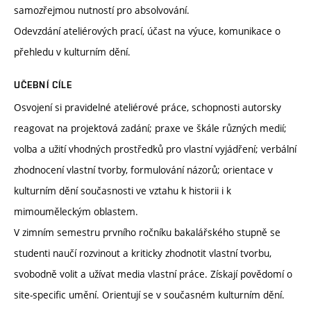
samozřejmou nutností pro absolvování.
Odevzdání ateliérových prací, účast na výuce, komunikace o
přehledu v kulturním dění.
UČEBNÍ CÍLE
Osvojení si pravidelné ateliérové práce, schopnosti autorsky
reagovat na projektová zadání; praxe ve škále různých medií;
volba a užití vhodných prostředků pro vlastní vyjádření; verbální
zhodnocení vlastní tvorby, formulování názorů; orientace v
kulturním dění současnosti ve vztahu k historii i k
mimouměleckým oblastem.
V zimním semestru prvního ročníku bakalářského stupně se
studenti naučí rozvinout a kriticky zhodnotit vlastní tvorbu,
svobodně volit a užívat media vlastní práce. Získají povědomí o
site-specific umění. Orientují se v současném kulturním dění.