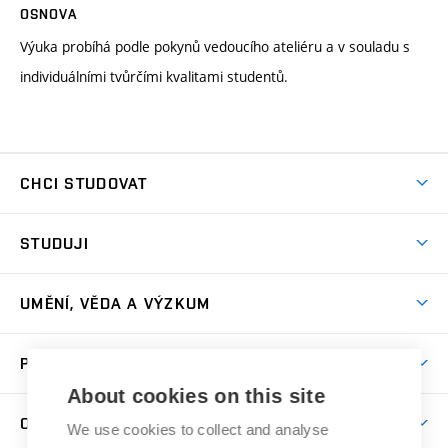
OSNOVA
Výuka probíhá podle pokynů vedoucího ateliéru a v souladu s
individuálními tvůrčími kvalitami studentů.
CHCI STUDOVAT
Pojďte na FaVU
STUDUJI
Nabídka ateliérů
Aktuality a výzvy
Přijímačky
UMĚNÍ, VĚDA A VÝZKUM
Studijní oddělení
Dny otevřených dveří
Centrum výzkumu
Časový plán studia
PRO VEŘEJNOST
Přípravné kurzy
Umělecká činnost
Studijní předpisy a formuláře
About cookies on this site
Studium bez bariér
Letní školy a semestrální kurzy
Publikační činnost
O FAKULTĚ
Studium a stáže v zahraničí
We use cookies to collect and analyse
Katedra teorií a dějin umění
Nakladatelská a vydavatelská činnost