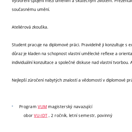
Vytvoření spojení mezi uměním a skutečným životem. Prezentace, 
současnému umění.
Ateliérová zkouška.
Student pracuje na diplomové práci. Pravidelně ji konzultuje s
důraz je kladen na schopnost vlastní umělecké reflexe a orien
individuální konzultace a společné diskuse nad vlastní tvorbou. 
Nejlepší zúročení nabytých znalostí a vědomostí v diplomové prá
Program
VUM
magisterský navazující
obor
VU-IDT
, 2 ročník, letní semestr, povinný