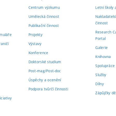
Centrum výzkumu
Letní školy
Umělecká činnost
Nakladatels
činnost
Publikační činnost
Research C
rmuláře
Projekty
Portal
aničí
Výstavy
Galerie
Konference
Knihovna
Doktorské studium
Spolupráce
Post-mag/Post-doc
Služby
Úspěchy a ocenění
Dílny
Podpora tvůrčí činnosti
Zápůjčky dě
ciativy