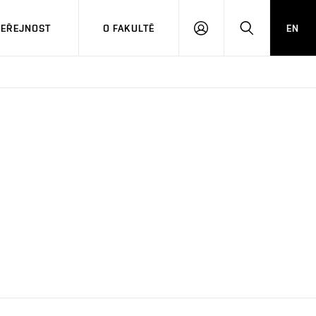
VEŘEJNOST
O FAKULTĚ
EN
PŘIHLÁSIT
HLEDAT
SE