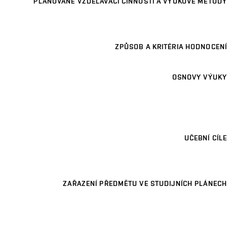
PLÁNOVANÉ VZDĚLÁVACÍ ČINNOSTI A VÝUKOVÉ METODY
ZPŮSOB A KRITÉRIA HODNOCENÍ
OSNOVY VÝUKY
UČEBNÍ CÍLE
ZAŘAZENÍ PŘEDMĚTU VE STUDIJNÍCH PLÁNECH