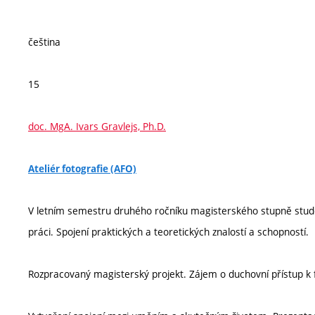
čeština
15
doc. MgA. Ivars Gravlejs, Ph.D.
Ateliér fotografie (AFO)
V letním semestru druhého ročníku magisterského stupně stude
práci. Spojení praktických a teoretických znalostí a schopností.
Rozpracovaný magisterský projekt. Zájem o duchovní přístup k 