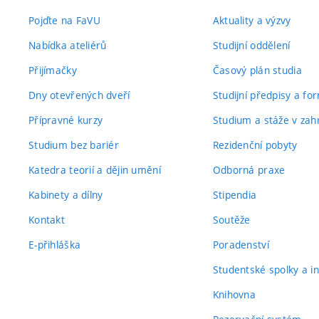
Pojďte na FaVU
Aktuality a výzvy
Nabídka ateliérů
Studijní oddělení
Přijímačky
Časový plán studia
Dny otevřených dveří
Studijní předpisy a fo
Přípravné kurzy
Studium a stáže v zahr
Studium bez bariér
Rezidenční pobyty
Katedra teorií a dějin umění
Odborná praxe
Kabinety a dílny
Stipendia
Kontakt
Soutěže
E-přihláška
Poradenství
Studentské spolky a ini
Knihovna