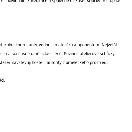
individuální konzultace a společné diskuse. Kritický přístup ke
 externími konzultanty, vedoucím ateliéru a oponentem. Nejvetší
tace na současné umělecké scéně. Povinné ateliérové schůzky,
Ateliér navštěvují hosté – autority z uměleckého prostředí.
ci.