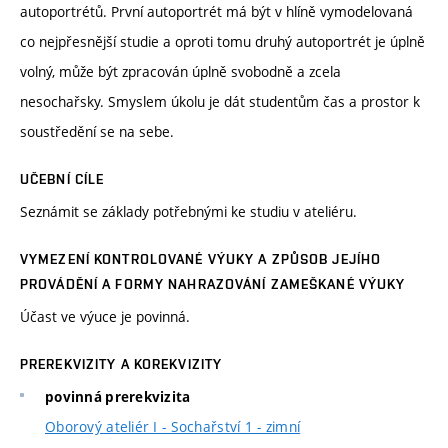
autoportrétů. První autoportrét má být v hlíně vymodelovaná
co nejpřesnější studie a oproti tomu druhý autoportrét je úplně
volný, může být zpracován úplně svobodně a zcela
nesochařsky. Smyslem úkolu je dát studentům čas a prostor k
soustředění se na sebe.
UČEBNÍ CÍLE
Seznámit se základy potřebnými ke studiu v ateliéru.
VYMEZENÍ KONTROLOVANÉ VÝUKY A ZPŮSOB JEJÍHO
PROVÁDĚNÍ A FORMY NAHRAZOVÁNÍ ZAMEŠKANÉ VÝUKY
Účast ve výuce je povinná.
PREREKVIZITY A KOREKVIZITY
povinná prerekvizita
Oborový ateliér I - Sochařství 1 - zimní