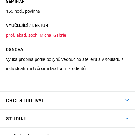
SEMINÁŘ
156 hod., povinná
VYUČUJÍCÍ / LEKTOR
prof. akad. soch. Michal Gabriel
OSNOVA
Výuka probíhá podle pokynů vedoucího ateliéru a v souladu s
individuálními tvůrčími kvalitami studentů.
CHCI STUDOVAT
Pojďte na FaVU
STUDUJI
Nabídka ateliérů
Aktuality a výzvy
Přijímačky