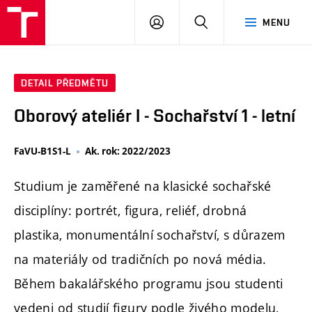
PŘIHLÁSIT
HLEDAT
MENU
SE
DETAIL PŘEDMĚTU
Oborový ateliér I - Sochařství 1 - letní
FaVU-B1S1-L
Ak. rok: 2022/2023
Studium je zaměřené na klasické sochařské
disciplíny: portrét, figura, reliéf, drobná
plastika, monumentální sochařství, s důrazem
na materiály od tradičních po nová média.
Během bakalářského programu jsou studenti
vedeni od studií figury podle živého modelu,