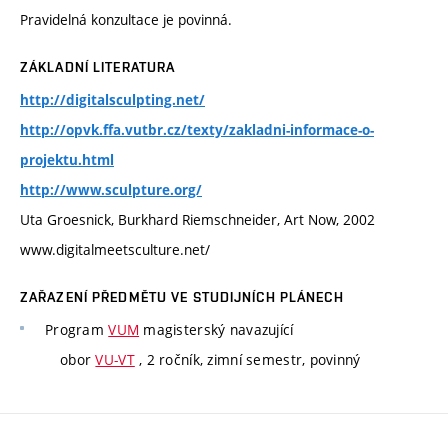
Pravidelná konzultace je povinná.
ZÁKLADNÍ LITERATURA
http://digitalsculpting.net/
http://opvk.ffa.vutbr.cz/texty/zakladni-informace-o-
projektu.html
http://www.sculpture.org/
Uta Groesnick, Burkhard Riemschneider, Art Now, 2002
www.digitalmeetsculture.net/
ZAŘAZENÍ PŘEDMĚTU VE STUDIJNÍCH PLÁNECH
Program
VUM
magisterský navazující
obor
VU-VT
, 2 ročník, zimní semestr, povinný