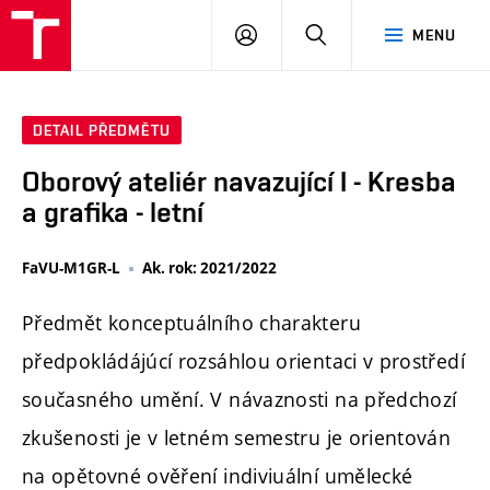
PŘIHLÁSIT
HLEDAT
MENU
SE
DETAIL PŘEDMĚTU
Oborový ateliér navazující I - Kresba
a grafika - letní
FaVU-M1GR-L
Ak. rok: 2021/2022
Předmět konceptuálního charakteru
předpokládájúcí rozsáhlou orientaci v prostředí
současného umění. V návaznosti na předchozí
zkušenosti je v letném semestru je orientován
na opětovné ověření indiviuální umělecké