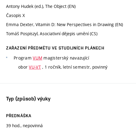
Antony Hudek (ed.), The Object (EN)
Časopis X
Emma Dexter, Vitamin D: New Perspectives in Drawing (EN)
Tomáš Pospiszyl, Asociativní dějepis umění (CS)
ZAŘAZENÍ PŘEDMĚTU VE STUDIJNÍCH PLÁNECH
Program
VUM
magisterský navazující
obor
VU-VT
, 1 ročník, letní semestr, povinný
Typ (způsob) výuky
PŘEDNÁŠKA
39 hod., nepovinná