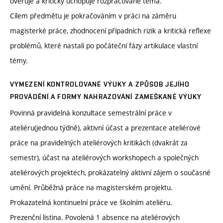
ověřuje a kriticky uchopuje rozpracované téma.
Cílem předmětu je pokračováním v práci na záměru
magisterké práce, zhodnocení případních rizik a kritická reflexe
problémů, které nastali po počáteční fázy artikulace vlastní
témy.
VYMEZENÍ KONTROLOVANÉ VÝUKY A ZPŮSOB JEJÍHO
PROVÁDĚNÍ A FORMY NAHRAZOVÁNÍ ZAMEŠKANÉ VÝUKY
Povinná pravidelná konzultace semestrální práce v
ateliéru(jednou týdně), aktivní účast a prezentace ateliérové
práce na pravidelných ateliérových kritikách (dvakrát za
semestr), účast na ateliérových workshopech a společných
ateliérových projektech, prokázatelný aktivní zájem o současné
umění. Průběžná práce na magisterském projektu.
Prokazatelná kontinuelní práce ve školním ateliéru.
Prezenční listina. Povolená 1 absence na ateliérových