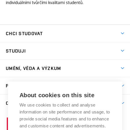
individuálními tvůrčími kvalitami studentů.
CHCI STUDOVAT
Pojďte na FaVU
STUDUJI
Nabídka ateliérů
Aktuality a výzvy
Přijímačky
UMĚNÍ, VĚDA A VÝZKUM
Studijní oddělení
Dny otevřených dveří
Centrum výzkumu
Časový plán studia
PRO VEŘEJNOST
Přípravné kurzy
Umělecká činnost
Studijní předpisy a formuláře
About cookies on this site
Studium bez bariér
Letní školy a semestrální kurzy
Publikační činnost
O FAKULTĚ
Studium a stáže v zahraničí
We use cookies to collect and analyse
Katedra teorií a dějin umění
Nakladatelská a vydavatelská činnost
Projekty
information on site performance and usage, to
Rezidenční pobyty
Aktuality
Kabinety a dílny
Research Catalogue
provide social media features and to enhance
Vysoké
Výstavy
Odborná praxe
Portal
Informační tabule
and customise content and advertisements.
Kontakt
učení