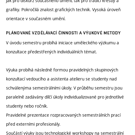
jak pro diskurz současného umění, tak pro tradici kresby a
grafiky. Pokročilá znalost grafických technik. Vysoká úroveň
orientace v současném umění.
PLÁNOVANÉ VZDĚLÁVACÍ ČINNOSTI A VÝUKOVÉ METODY
V úvodu semestru probíhá iniciace uměleckého výzkumu a
konzultace předestřených individuálních témat.
Výuka probíhá následně formou pravidelných skupinových
konzultací vedoucího a asistenta atelieru se studenty nad
schválenýma semestrálními úkoly. V průběhu semestru jsou
paralelně zadávány dílčí úkoly individualizované pro jednotlivé
studenty nebo ročník.
Pravidelné prezentace rozpracovaných semestrálních prací
před externími profesionály.
Součástí výuky jsou technologické workshopy na semestrální