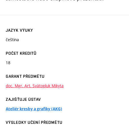
JAZYK VÝUKY
čeština
POČET KREDITŮ
18
GARANT PŘEDMĚTU
doc. Mgr. Art. Svätopluk Mikyta
ZAJIŠŤUJE ÚSTAV
Ateliér kresby a grafiky (AKG)
VÝSLEDKY UČENÍ PŘEDMĚTU