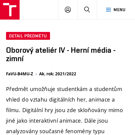
PŘIHLÁSIT
HLEDAT
MENU
SE
DETAIL PŘEDMĚTU
Oborový ateliér IV - Herní média -
zimní
FaVU-B4MU-Z
Ak. rok: 2021/2022
Předmět umožňuje studentkám a studentům
vhled do vztahu digitálních her, animace a
filmu. Digitální hry jsou zde skloňovány mimo
jiné jako interaktivní animace. Dále jsou
analyzovány současné fenomény typu