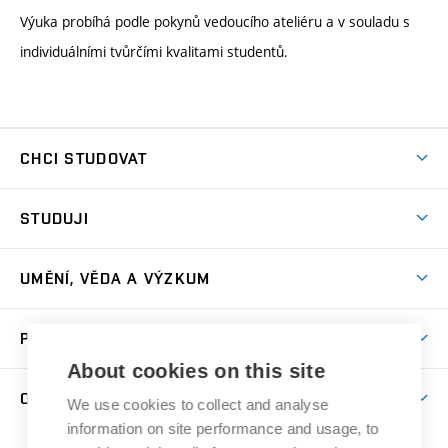
Výuka probíhá podle pokynů vedoucího ateliéru a v souladu s
individuálními tvůrčími kvalitami studentů.
CHCI STUDOVAT
Pojďte na FaVU
STUDUJI
Nabídka ateliérů
Aktuality a výzvy
Přijímačky
UMĚNÍ, VĚDA A VÝZKUM
Studijní oddělení
Dny otevřených dveří
Centrum výzkumu
Časový plán studia
PRO VEŘEJNOST
Přípravné kurzy
Umělecká činnost
Studijní předpisy a formuláře
About cookies on this site
Studium bez bariér
Letní školy a semestrální kurzy
Publikační činnost
O FAKULTĚ
Studium a stáže v zahraničí
We use cookies to collect and analyse
Katedra teorií a dějin umění
Nakladatelská a vydavatelská činnost
Projekty
information on site performance and usage, to
Rezidenční pobyty
Aktuality
Kabinety a dílny