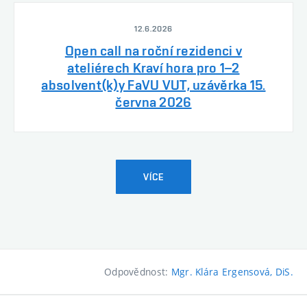
12.6.2026
Open call na roční rezidenci v
ateliérech Kraví hora pro 1–2
absolvent(k)y FaVU VUT, uzávěrka 15.
června 2026
VÍCE
Odpovědnost:
Mgr. Klára Ergensová, DiS.