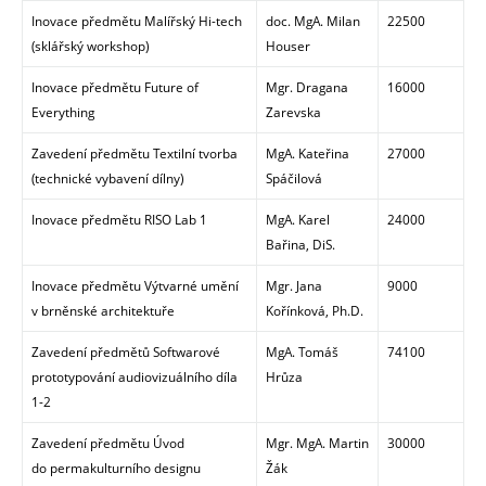
Inovace předmětu Malířský Hi-tech
doc. MgA. Milan
22500
(sklářský workshop)
Houser
Inovace předmětu Future of
Mgr. Dragana
16000
Everything
Zarevska
Zavedení předmětu Textilní tvorba
MgA. Kateřina
27000
(technické vybavení dílny)
Spáčilová
Inovace předmětu RISO Lab 1
MgA. Karel
24000
Bařina, DiS.
Inovace předmětu Výtvarné umění
Mgr. Jana
9000
v brněnské architektuře
Kořínková, Ph.D.
Zavedení předmětů Softwarové
MgA. Tomáš
74100
prototypování audiovizuálního díla
Hrůza
1-2
Zavedení předmětu Úvod
Mgr. MgA. Martin
30000
do permakulturního designu
Žák