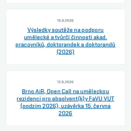
15.6.2026
Výsledky soutěže na podporu
umělecké a tvůrčí činnosti akad.
pracovníků, doktorandek a doktorandů
(2026)
12.6.2026
Brno AiR, Open Call na uměleckou
rezidenci pro absolvent(k)y FaVU VUT
(podzim 2026), uzávěrka 15. června
2026