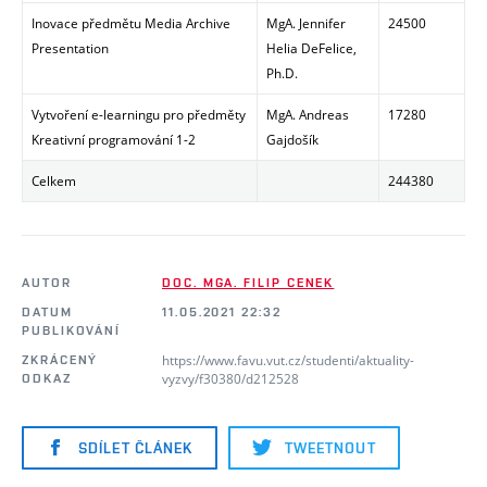
Inovace předmětu Media Archive
MgA. Jennifer
24500
Presentation
Helia DeFelice,
Ph.D.
Vytvoření e-learningu pro předměty
MgA. Andreas
17280
Kreativní programování 1-2
Gajdošík
Celkem
244380
AUTOR
DOC. MGA. FILIP CENEK
DATUM
11.05.2021 22:32
PUBLIKOVÁNÍ
https://www.favu.vut.cz/studenti/aktuality-
ZKRÁCENÝ
vyzvy/f30380/d212528
ODKAZ
SDÍLET ČLÁNEK
TWEETNOUT