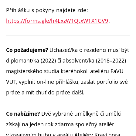
Přihlášku s pokyny najdete zde:
https://forms.gle/h4LxzW1QtxW1X1GV9
.
Uchazeč/ka o rezidenci musí být
Co požadujeme?
diplomant/ka (2022) či absolvent/ka (2018–2022)
magisterského studia kteréhokoli ateliéru FaVU
VUT, vyplnit on-line přihlášku, zaslat portfolio své
práce a mít chuť do práce další.
Dvě vybrané umělkyně či umělci
Co nabízíme?
získají na jeden rok zdarma společný ateliér
v kreativním hubu v areálu Ateliéry Kraví hora