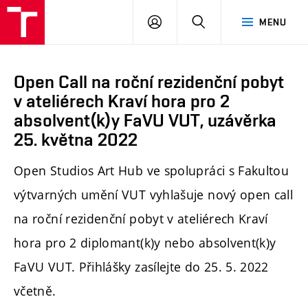
PŘIHLÁSIT
HLEDAT
MENU
SE
Open Call na roční rezidenční pobyt
v ateliérech Kraví hora pro 2
absolvent(k)y FaVU VUT, uzávěrka
25. května 2022
Open Studios Art Hub ve spolupráci s Fakultou
výtvarných umění VUT vyhlašuje nový open call
na roční rezidenční pobyt v ateliérech Kraví
hora pro 2 diplomant(k)y nebo absolvent(k)y
FaVU VUT. Přihlášky zasílejte do 25. 5. 2022
včetně.