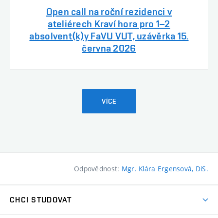
Open call na roční rezidenci v
ateliérech Kraví hora pro 1–2
absolvent(k)y FaVU VUT, uzávěrka 15.
června 2026
VÍCE
Odpovědnost:
Mgr. Klára Ergensová, DiS.
CHCI STUDOVAT