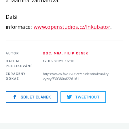
a Martina Valchářová.
Další
informace:
www.openstudios.cz/Inkubator
.
AUTOR
DOC. MGA. FILIP CENEK
DATUM
12.05.2022 15:16
PUBLIKOVÁNÍ
https://www.favu.vut.cz/studenti/aktuality-
ZKRÁCENÝ
vyzvy/f30380/d226161
ODKAZ
SDÍLET ČLÁNEK
TWEETNOUT