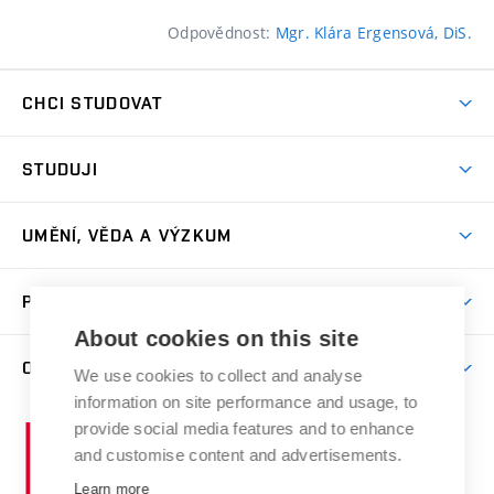
Odpovědnost:
Mgr. Klára Ergensová, DiS.
CHCI STUDOVAT
Pojďte na FaVU
STUDUJI
Nabídka ateliérů
Aktuality a výzvy
Přijímačky
UMĚNÍ, VĚDA A VÝZKUM
Studijní oddělení
Dny otevřených dveří
Centrum výzkumu
Časový plán studia
PRO VEŘEJNOST
Přípravné kurzy
Umělecká činnost
Studijní předpisy a formuláře
About cookies on this site
Studium bez bariér
Letní školy a semestrální kurzy
Publikační činnost
O FAKULTĚ
Studium a stáže v zahraničí
We use cookies to collect and analyse
Katedra teorií a dějin umění
Nakladatelská a vydavatelská činnost
Projekty
information on site performance and usage, to
Rezidenční pobyty
Aktuality
Kabinety a dílny
Research Catalogue
provide social media features and to enhance
Vysoké
Výstavy
Odborná praxe
Portal
Informační tabule
and customise content and advertisements.
Kontakt
učení
Konference
Stipendia
technické
Learn more
Galerie
Organizační struktura