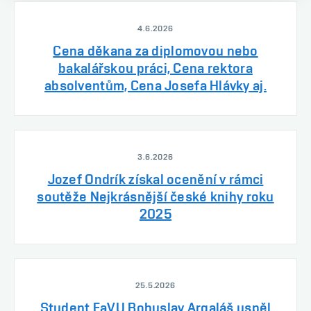
4.6.2026
Cena děkana za diplomovou nebo
bakalářskou práci, Cena rektora
absolventům, Cena Josefa Hlávky aj.
3.6.2026
Jozef Ondrík získal ocenění v rámci
soutěže Nejkrásnější české knihy roku
2025
25.5.2026
Student FaVU Bohuslav Argaláš uspěl