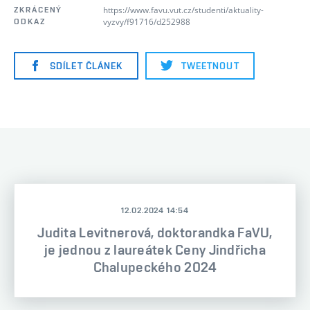
https://www.favu.vut.cz/studenti/aktuality-
ZKRÁCENÝ
vyzvy/f91716/d252988
ODKAZ
SDÍLET ČLÁNEK
TWEETNOUT
12.02.2024 14:54
Judita Levitnerová, doktorandka FaVU,
je jednou z laureátek Ceny Jindřicha
Chalupeckého 2024