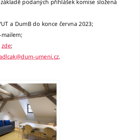
 základě podaných přihlášek komise složená
VUT a DumB do konce června 2023;
-mailem;
e
zde
;
adlcak@dum-umeni.cz
.