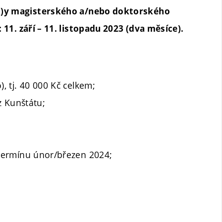
(k)y magisterského a/nebo doktorského
 11. září – 11. listopadu 2023 (dva měsíce).
), tj. 40 000 Kč celkem;
z Kunštátu;
termínu únor/březen 2024;