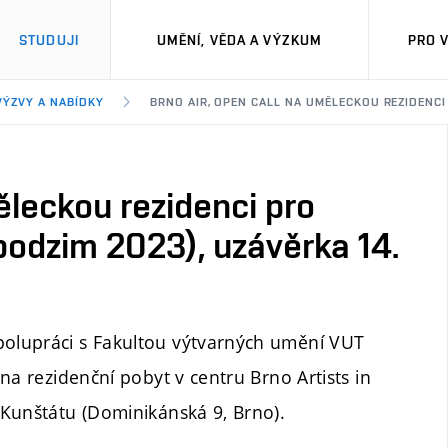
STUDUJI
UMĚNÍ, VĚDA A VÝZKUM
PRO 
VÝZVY A NABÍDKY
BRNO AIR, OPEN CALL NA UMĚLECKOU REZIDENCI 
ěleckou rezidenci pro
odzim 2023), uzávěrka 14.
olupráci s Fakultou výtvarných umění VUT
na rezidenční pobyt v centru Brno Artists in
 Kunštátu (Dominikánská 9, Brno).