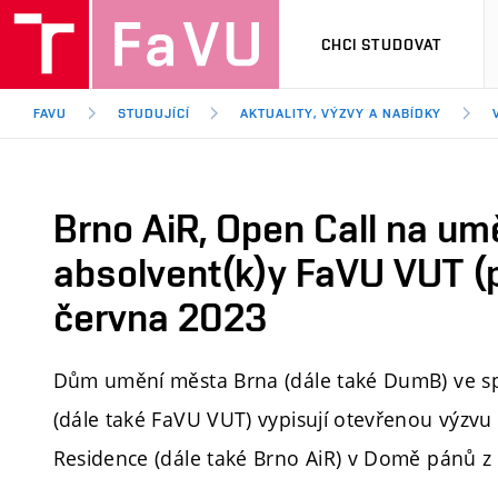
CHCI STUDOVAT
FAVU
STUDUJÍCÍ
AKTUALITY, VÝZVY A NABÍDKY
Brno AiR, Open Call na um
absolvent(k)y FaVU VUT (p
června 2023
Dům umění města Brna (dále také DumB) ve sp
(dále také FaVU VUT) vypisují otevřenou výzvu 
Residence (dále také Brno AiR) v Domě pánů z