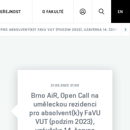
VEŘEJNOST
O FAKULTĚ
EN
PŘIHLÁSIT
HLEDAT
SE
PRO ABSOLVENT(K)Y FAVU VUT (PODZIM 2023), UZÁVĚRKA 14. ČERVNA 20
21.05.2023 21:00
Brno AiR, Open Call na
uměleckou rezidenci
pro absolvent(k)y FaVU
VUT (podzim 2023),