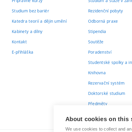
Přípravné kurzy
Studium a stáže v zahr
Studium bez bariér
Rezidenční pobyty
Katedra teorií a dějin umění
Odborná praxe
Kabinety a dílny
Stipendia
Kontakt
Soutěže
E-přihláška
Poradenství
Studentské spolky a ini
Knihovna
Rezervační systém
Doktorské studium
Předměty
Průvodce prvákem
About cookies on this 
We use cookies to collect and an