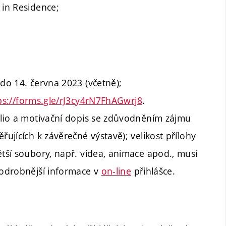
 in Residence;
 do 14. června 2023 (včetně);
ps://forms.gle/rJ3cy4rN7FhAGwrj8
.
folio a motivační dopis se zdůvodněním zájmu
řujících k závěrečné výstavě); velikost přílohy
ětší soubory, např. videa, animace apod., musí
podrobnější informace v
on-line
přihlášce.