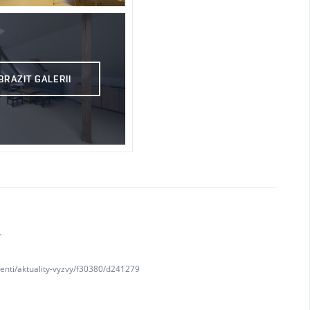
BRAZIT GALERII
K
denti/aktuality-vyzvy/f30380/d241279