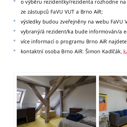
o výběru rezidentky/rezidenta rozhodne na
ze zástupců FaVU VUT a Brno AiR;
výsledky budou zveřejněny na webu FaVU 
vybraný/á rezident/ka bude informován/a e
více informací o programu Brno AiR najdet
kontaktní osoba Brno AiR: Šimon Kadlčák,
k