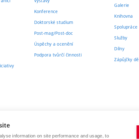
aničí
Výstavy
Galerie
Konference
Knihovna
Doktorské studium
Spolupráce
Post-mag/Post-doc
Služby
Úspěchy a ocenění
Dílny
Podpora tvůrčí činnosti
Zápůjčky dě
ciativy
site
alyse information on site performance and usage, to